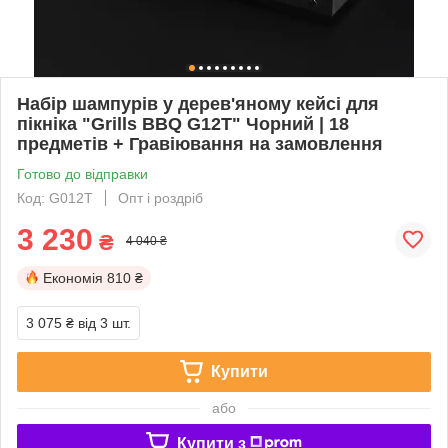
Набір шампурів у дерев'яному кейсі для
пікніка "Grills BBQ G12T" Чорний | 18
предметів + Гравіювання на замовлення
Готово до відправки
Код: G012T
Опт і роздріб
3 230
₴
4 040 ₴
Економія
810 ₴
3 075 ₴
від 3 шт.
Купити
або
Купити з