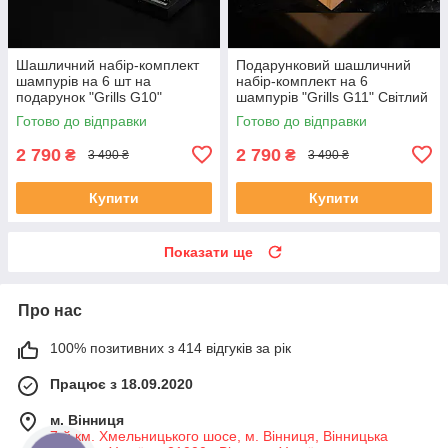
Шашличний набір-комплект
Подарунковий шашличний
шампурів на 6 шт на
набір-комплект на 6
подарунок "Grills G10"
шампурів "Grills G11" Світлий
Чорний | 17 предметів +
Готово до відправки
Готово до відправки
Гравіювання на замовлення
2 790
2 790
₴
₴
3 490 ₴
3 490 ₴
Купити
Купити
Показати ще
Про нас
100% позитивних з 414 відгуків за рік
Працює з 18.09.2020
м. Вінниця
7-й км. Хмельницького шосе, м. Вінниця, Вінницька