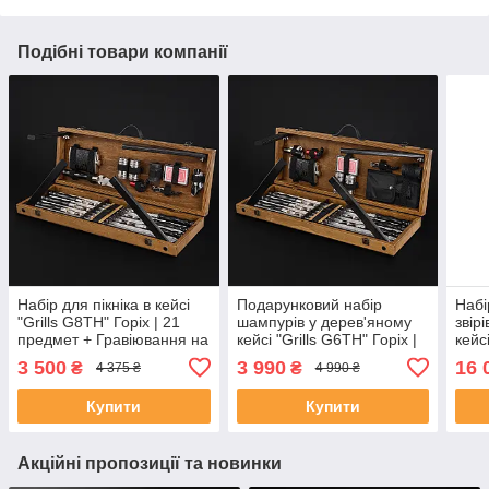
Подібні товари компанії
Набір для пікніка в кейсі
Подарунковий набір
Набі
"Grills G8TH" Горіх | 21
шампурів у дерев'яному
звір
предмет + Гравіювання на
кейсі "Grills G6TH" Горіх |
кейс
замовлення
24 предметів +
19 п
3 500
3 990
16 
₴
₴
4 375 ₴
4 990 ₴
Гравіювання на
Грав
замовлення
зам
Купити
Купити
Акційні пропозиції та новинки