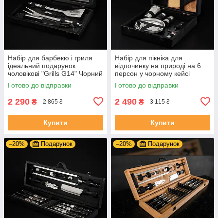
Набір для барбекю і гриля
Набір для пікніка для
ідеальний подарунок
відпочинку на природі на 6
чоловікові "Grills G14" Чорний
персон у чорному кейсі
| 19 предметів + Гравіювання
Готово до відправки
Готово до відправки
на замовлення
2 290
2 490
₴
₴
2 865 ₴
3 115 ₴
Купити
Купити
–20%
Подарунок
–20%
Подарунок