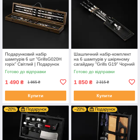
Подарунковий набір
Шашличний набір-комплект
шампурів 6 шт "GrillsG020H
на 6 шампурів у шкіряному
горіх" Світлий | Подарунок
сагайдаку "Grills G19" Чорний
для чоловіка, батька, сина
| Гравіювання на замовлення
Готово до відправки
Готово до відправки
1 490
1 850
₴
₴
1 865 ₴
2 315 ₴
Купити
Купити
–20%
Подарунок
–20%
Подарунок