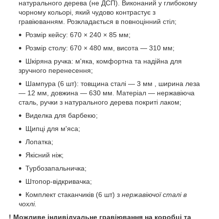
натурального дерева (не ДСП). Виконаний у глибокому
чорному кольорі, який чудово контрастує з
гравіюванням. Розкладається в повноцінний стіл;
Розмір кейсу: 670 × 240 × 85 мм;
Розмір столу: 670 × 480 мм, висота — 310 мм;
Шкіряна ручка: м'яка, комфортна та надійна для
зручного перенесення;
Шампура (6 шт): товщина сталі — 3 мм , ширина леза
— 12 мм, довжина — 630 мм. Матеріал — нержавіюча
сталь, ручки з натурального дерева покриті лаком;
Виделка для барбекю;
Щипці для м'яса;
Лопатка;
Якісний ніж;
Турбозапальничка;
Штопор-відкривачка;
Комплект стаканчиків (6 шт) з
нержавіючої сталі в
чохлі.
! Можливе індивідуальне гравіювання на коробці та