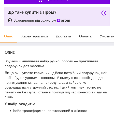
Що таке купити з Пром?
Замовлення під захистом
Опис
Характеристики
Доставка
Оплата
Умови п
Опис
Зручний шашличний набір ручної роботи — практичний
подарунок для чоловіка
Якщо ви шукаєте корисний і дійсно потрібний подарунок, цей
набір буде чудовим рішенням. У ньому є все необхідне для
приготування м'яса на природі, а сам кейс легко
розкладається у зручний столик. Такий комплект точно не
лежатиме без діла і стане в пригоді під час кожного виїзду на
пікнік.
У набір входить:
Кейс-трансформер: виготовлений з якісного