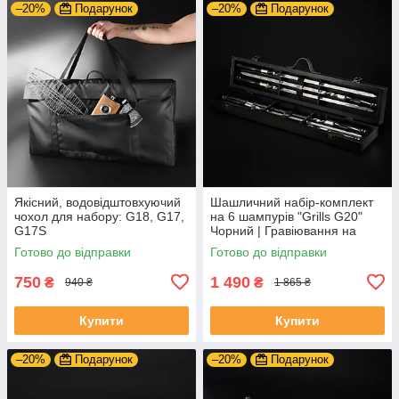
–20%
Подарунок
–20%
Подарунок
Якісний, водовідштовхуючий
Шашличний набір-комплект
чохол для набору: G18, G17,
на 6 шампурів "Grills G20"
G17S
Чорний | Гравіювання на
замовлення
Готово до відправки
Готово до відправки
750
1 490
₴
₴
940 ₴
1 865 ₴
Купити
Купити
–20%
Подарунок
–20%
Подарунок