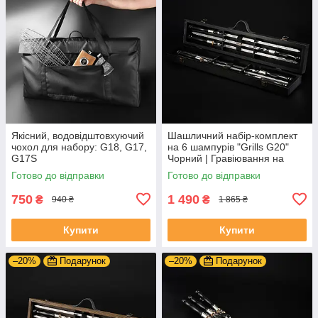
Якісний, водовідштовхуючий
Шашличний набір-комплект
чохол для набору: G18, G17,
на 6 шампурів "Grills G20"
G17S
Чорний | Гравіювання на
замовлення
Готово до відправки
Готово до відправки
750
1 490
₴
₴
940 ₴
1 865 ₴
Купити
Купити
–20%
Подарунок
–20%
Подарунок