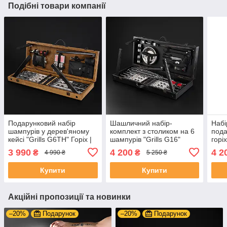
Подібні товари компанії
Подарунковий набір
Шашличний набір-
Набі
шампурів у дерев'яному
комплект з столиком на 6
пода
кейсі "Grills G6TH" Горіх |
шампурів "Grills G16"
горіх
24 предметів +
Чорний | 30 предметів +
Грав
3 990
4 200
4 2
₴
₴
4 990 ₴
5 250 ₴
Гравіювання на
Гравіювання на
зам
замовлення
замовлення
Купити
Купити
Акційні пропозиції та новинки
–20%
Подарунок
–20%
Подарунок