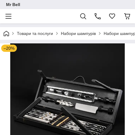
Mr Bell
Товари та послуги
Набори шампурів
Набори шампурів
–20%