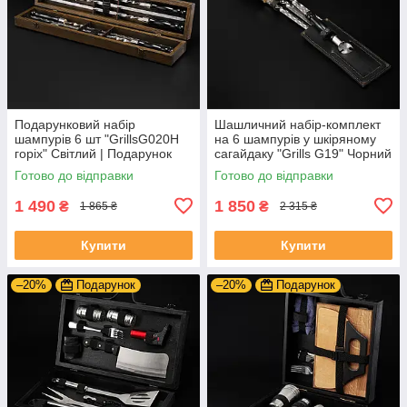
Подарунковий набір
Шашличний набір-комплект
шампурів 6 шт "GrillsG020H
на 6 шампурів у шкіряному
горіх" Світлий | Подарунок
сагайдаку "Grills G19" Чорний
для чоловіка, батька, сина
| Гравіювання на замовлення
Готово до відправки
Готово до відправки
1 490
1 850
₴
₴
1 865 ₴
2 315 ₴
Купити
Купити
–20%
Подарунок
–20%
Подарунок