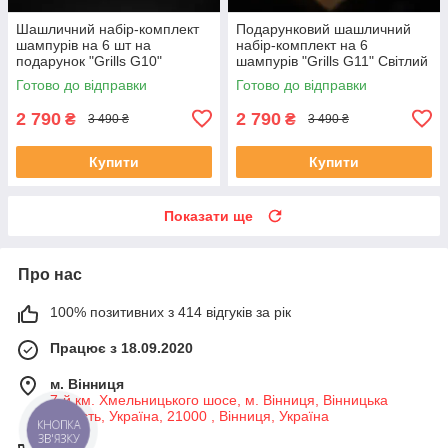
Шашличний набір-комплект
Подарунковий шашличний
шампурів на 6 шт на
набір-комплект на 6
подарунок "Grills G10"
шампурів "Grills G11" Світлий
Чорний | 17 предметів +
Готово до відправки
Готово до відправки
Гравіювання на замовлення
2 790
2 790
₴
₴
3 490 ₴
3 490 ₴
Купити
Купити
Показати ще
Про нас
100% позитивних з 414 відгуків за рік
Працює з 18.09.2020
м. Вінниця
7-й км. Хмельницького шосе, м. Вінниця, Вінницька
область, Україна, 21000 , Вінниця, Україна
КНОПКА
ЗВ'ЯЗКУ