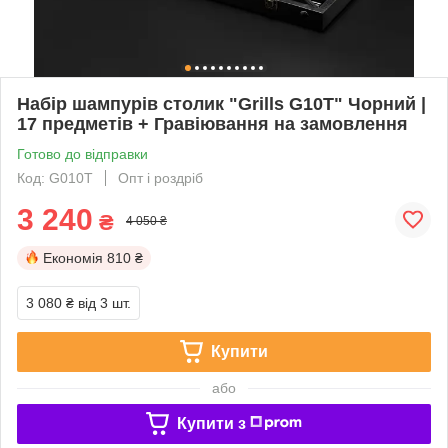
Набір шампурів столик "Grills G10T" Чорний |
17 предметів + Гравіювання на замовлення
Готово до відправки
Код: G010T
Опт і роздріб
3 240
₴
4 050 ₴
Економія
810 ₴
3 080 ₴
від 3 шт.
Купити
або
Купити з