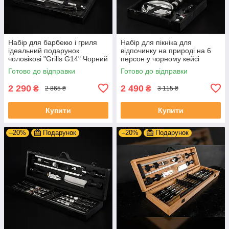
Набір для барбекю і гриля
Набір для пікніка для
ідеальний подарунок
відпочинку на природі на 6
чоловікові "Grills G14" Чорний
персон у чорному кейсі
| 19 предметів + Гравіювання
Готово до відправки
Готово до відправки
на замовлення
2 290
2 490
₴
₴
2 865 ₴
3 115 ₴
Купити
Купити
–20%
Подарунок
–20%
Подарунок