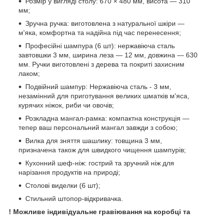
Розмір у вигляді столу: 670 × 480 мм, висота — 310
мм;
Зручна ручка: виготовлена з натуральної шкіри —
м'яка, комфортна та надійна під час перенесення;
Професійні шампура (6 шт): нержавіюча сталь
завтовшки 3 мм, ширина леза — 12 мм, довжина — 630
мм. Ручки виготовлені з дерева та покриті захисним
лаком;
Подвійний шампур: Нержавіюча сталь - 3 мм,
незамінний для приготування великих шматків м'яса,
курячих ніжок, риби чи овочів;
Розкладна мангал-рамка: компактна конструкція —
тепер ваш персональний мангал завжди з собою;
Вилка для зняття шашлику: товщина 3 мм,
призначена також для швидкого чищення шампурів;
Кухонний шеф-ніж: гострий та зручний ніж для
нарізання продуктів на природі;
Столові виделки (6 шт);
Стильний штопор-відкривачка.
! Можливе індивідуальне гравіювання на коробці та