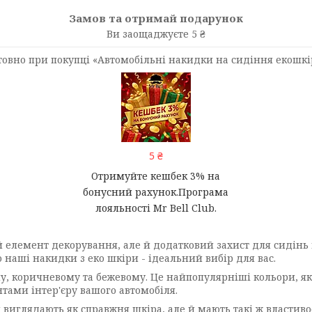
Замов та отримай подарунок
Ви заощаджуєте 5 ₴
овно при покупці «Автомобільні накидки на сидіння екошкір
5 ₴
Отримуйте кешбек 3% на
бонусний рахунок.Програма
лояльності Mr Bell Club.
й елемент декорування, але й додатковий захист для сидінь
 наші накидки з еко шкіри - ідеальний вибір для вас.
, коричневому та бежевому. Це найпопулярніші кольори, які 
нтами інтер'єру вашого автомобіля.
 виглядають як справжня шкіра, але й мають такі ж властивост