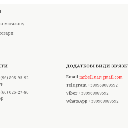
И
ри магазину
товари
mrbell.ua@gmail.com
 (96) 808-95-92
ер
+380968089592
 (66) 026-27-80
+380968089592
ер
+380968089592