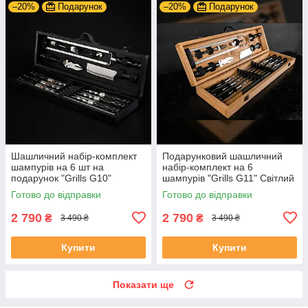
–20%
Подарунок
–20%
Подарунок
Шашличний набір-комплект
Подарунковий шашличний
шампурів на 6 шт на
набір-комплект на 6
подарунок "Grills G10"
шампурів "Grills G11" Світлий
Чорний | 17 предметів +
Готово до відправки
Готово до відправки
Гравіювання на замовлення
2 790
2 790
₴
₴
3 490 ₴
3 490 ₴
Купити
Купити
Показати ще