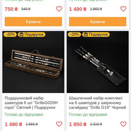
750
1 490
₴
₴
940 ₴
1 865 ₴
Купити
Купити
–20%
Подарунок
–20%
Подарунок
Подарунковий набір
Шашличний набір-комплект
шампурів 6 шт "GrillsG020H
на 6 шампурів у шкіряному
горіх" Світлий | Подарунок
сагайдаку "Grills G19" Чорний
для чоловіка, батька, сина
| Гравіювання на замовлення
Готово до відправки
Готово до відправки
1 490
1 850
₴
₴
1 865 ₴
2 315 ₴