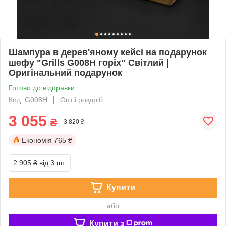
Шампура в дерев'яному кейсі на подарунок
шефу "Grills G008H горіх" Світлий |
Оригінальний подарунок
Готово до відправки
Код: G008H
Опт і роздріб
3 055
₴
3 820 ₴
Економія
765 ₴
2 905 ₴
від 3 шт.
Купити
або
Купити з