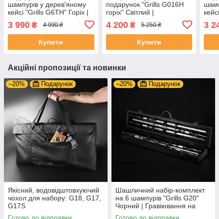
шампурів у дерев'яному
подарунок "Grills G016H
шамп
кейсі "Grills G6TH" Горіх |
горіх" Світлий |
кейс
24 предметів +
Гравіювання на
17 п
3 990
4 200
3 2
₴
₴
4 990 ₴
5 250 ₴
Гравіювання на
замовлення
Грав
замовлення
зам
Купити
Купити
Акційні пропозиції та новинки
–20%
Подарунок
–20%
Подарунок
Якісний, водовідштовхуючий
Шашличний набір-комплект
чохол для набору: G18, G17,
на 6 шампурів "Grills G20"
G17S
Чорний | Гравіювання на
замовлення
Готово до відправки
Готово до відправки