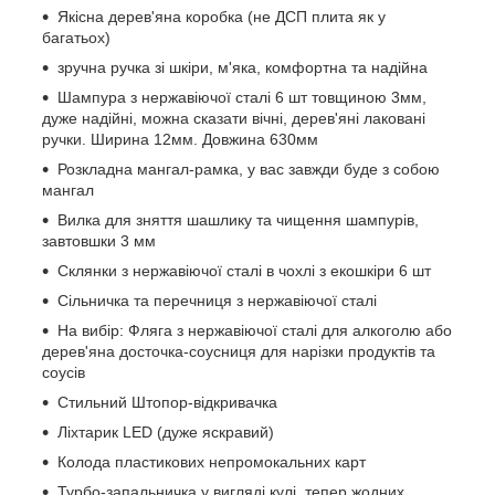
Якісна дерев'яна коробка (не ДСП плита як у
багатьох)
зручна ручка зі шкіри, м'яка, комфортна та надійна
Шампура з нержавіючої сталі 6 шт товщиною 3мм,
дуже надійні, можна сказати вічні, дерев'яні лаковані
ручки. Ширина 12мм. Довжина 630мм
Розкладна мангал-рамка, у вас завжди буде з собою
мангал
Вилка для зняття шашлику та чищення шампурів,
завтовшки 3 мм
Склянки з нержавіючої сталі в чохлі з екошкіри 6 шт
Сільничка та перечниця з нержавіючої сталі
На вибір: Фляга з нержавіючої сталі для алкоголю або
дерев'яна досточка-соусниця для нарізки продуктів та
соусів
Стильний Штопор-відкривачка
Ліхтарик LED (дуже яскравий)
Колода пластикових непромокальних карт
Турбо-запальничка у вигляді кулі, тепер жодних