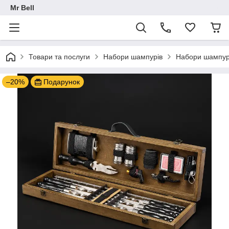
Mr Bell
Товари та послуги
Набори шампурів
Набори шампурів
–20%
Подарунок