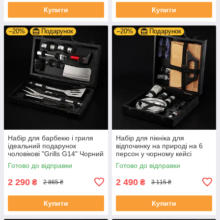
Купити
Купити
–20%
Подарунок
–20%
Подарунок
Набір для барбекю і гриля
Набір для пікніка для
ідеальний подарунок
відпочинку на природі на 6
чоловікові "Grills G14" Чорний
персон у чорному кейсі
| 19 предметів + Гравіювання
Готово до відправки
Готово до відправки
на замовлення
2 290
2 490
₴
₴
2 865 ₴
3 115 ₴
Купити
Купити