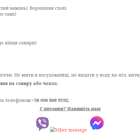
итий камінь). Вороніння сталі.
о самі)
до кінця сокири)
річчю. Не мити в посудомийці, не кидати у воду на ніч, витир
ня на сокиру або чохол.
за телефоном:
+38 096 808 9592;
Є питання? Напишіть нам