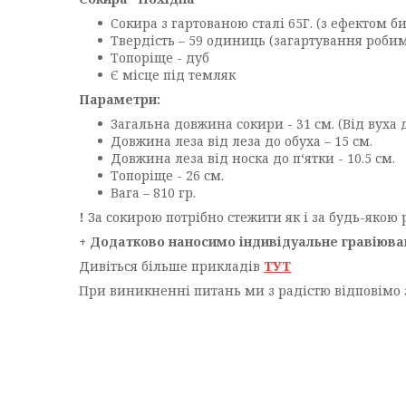
Сокира з гартованою сталі 65Г. (з ефектом б
Твердість – 59 одиниць (загартування робим
Топоріще - дуб
Є місце під темляк
Параметри:
Загальна довжина сокири - 31 см. (Від вуха 
Довжина леза від леза до обуха – 15 см.
Довжина леза від носка до п‘ятки - 10.5 см.
Топоріще - 26 см.
Вага – 810 гр.
!
За сокирою потрібно стежити як і за будь-якою 
+ Додатково наносимо індивідуальне гравіюван
Дивіться більше прикладів
ТУТ
При виникненні питань ми з радістю відповімо 