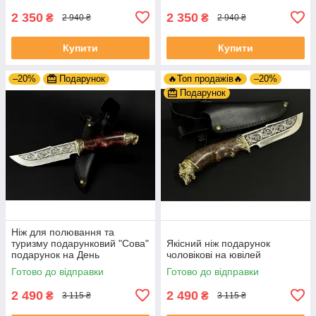
2 350
2 350
₴
₴
2 940 ₴
2 940 ₴
Купити
Купити
–20%
Подарунок
🔥Топ продажів🔥
–20%
Подарунок
Ніж для полювання та
туризму подарунковий "Сова"
Якісний ніж подарунок
подарунок на День
чоловікові на ювілей
Народження
Готово до відправки
Готово до відправки
2 490
2 490
₴
₴
3 115 ₴
3 115 ₴