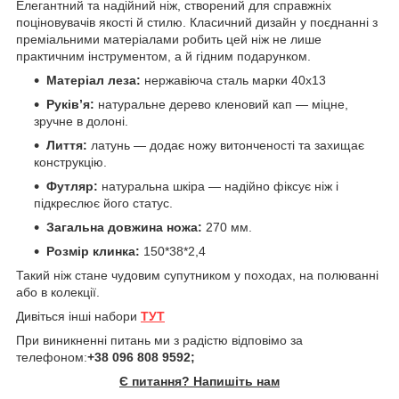
Елегантний та надійний ніж, створений для справжніх
поціновувачів якості й стилю. Класичний дизайн у поєднанні з
преміальними матеріалами робить цей ніж не лише
практичним інструментом, а й гідним подарунком.
Матеріал леза:
нержавіюча сталь марки 40х13
Руків’я:
натуральне дерево кленовий кап — міцне,
зручне в долоні.
Лиття:
латунь — додає ножу витонченості та захищає
конструкцію.
Футляр:
натуральна шкіра — надійно фіксує ніж і
підкреслює його статус.
Загальна довжина ножа:
270 мм.
Розмір клинка:
150*38*2,4
Такий ніж стане чудовим супутником у походах, на полюванні
або в колекції.
Дивіться інші набори
ТУТ
При виникненні питань ми з радістю відповімо за
телефоном:
+38 096 808 9592;
Є питання? Напишіть нам