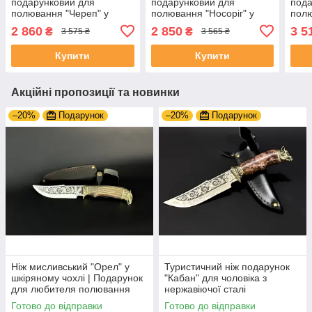
подарунковий для
подарунковий для
пода
полювання "Череп" у
полювання "Носоріг" у
полю
шкіряному чохлі |
шкіряному чохлі |
брон
2 860
2 850
3 5
₴
₴
3 575 ₴
3 565 ₴
Оригінальний подарунок
Подарунок чоловікові
шкір
чоловіку
Купити
Купити
Акційні пропозиції та новинки
–20%
Подарунок
–20%
Подарунок
Ніж мисливський "Орел" у
Туристичний ніж подарунок
шкіряному чохлі | Подарунок
"Кабан" для чоловіка з
для любителя полювання
нержавіючої сталі
Готово до відправки
Готово до відправки