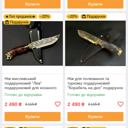
Купити
Купити
🔥Топ продажів🔥
–20%
–20%
Подарунок
Подарунок
Ніж мисливський
Ніж для полювання та
подарунковий "Лев"
туризму подарунковий
подарунковий для коханого
"Корабель на дно" подарунок
чоловіка на ювілей
чоловікові
Готово до відправки
Готово до відправки
2 490
2 490
₴
₴
3 115 ₴
3 115 ₴
Купити
Купити