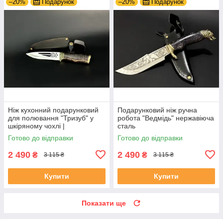
–20%
Подарунок
–20%
Подарунок
Ніж кухонний подарунковий
Подарунковий ніж ручна
для полювання "Тризуб" у
робота "Ведмідь" нержавіюча
шкіряному чохлі |
сталь
Оригінальний подарунок
Готово до відправки
Готово до відправки
2 490
2 490
₴
₴
3 115 ₴
3 115 ₴
Купити
Купити
Показати ще