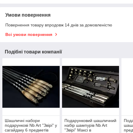
Умови повернення
Повернення товару впродовж 14 днів за домовленістю
Всі умови повернення
Подібні товари компанії
Шашличні набори
Подарунковий шашличний
Пода
подарункові Nb Art "Звірі" у
набір шампурів Nb Art
шашл
сагайдаку 6 предметів
"Звірі" Максі в
пред