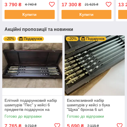
дерев'яному кейсі 15
3 790
17 300
13 
₴
₴
4 740 ₴
21 625 ₴
предметів
Купити
Купити
Акційні пропозиції та новинки
–20%
Подарунок
–20%
Подарунок
Елітний подарунковий набір
Ексклюзивний набір
шампурів "Пес" у кейсі 6
шампурів у кейсі з бука
предметів подарунок на
"Щука" бронза 6 шт.
ювілей
Готово до відправки
Готово до відправки
7 765
5 690
₴
₴
9 710 ₴
7 115 ₴