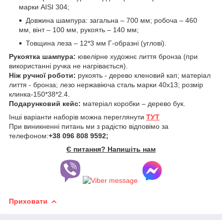
марки AISI 304;
Довжина шампура: загальна – 700 мм; робоча – 460
мм, вінт – 100 мм, рукоять – 140 мм;
Товщина леза – 12*3 мм Г-образні (углові).
Рукоятка шампура:
ювелірне художнє лиття бронза (при
використанні ручка не нагрівається).
Ніж ручної роботи:
рукоять - дерево кленовий кап; матеріал
лиття - бронза; лезо нержавіюча сталь марки 40х13; розмір
клинка-150*38*2.4.
Подарунковий кейс:
матеріал коробки – дерево бук.
Інші варіанти наборів можна переглянути
ТУТ
При виникненні питань ми з радістю відповімо за
телефоном:
+38 096 808 9592;
Є питання? Напишіть нам
Приховати