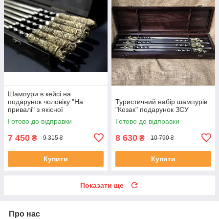
Шампури в кейсі на
подарунок чоловіку "На
Туристичний набір шампурів
привалі" з якісної
"Козак" подарунок ЗСУ
нержавіючої сталі
Готово до відправки
Готово до відправки
7 450
8 630
₴
₴
9 315 ₴
10 790 ₴
Купити
Купити
Показати ще
Про нас