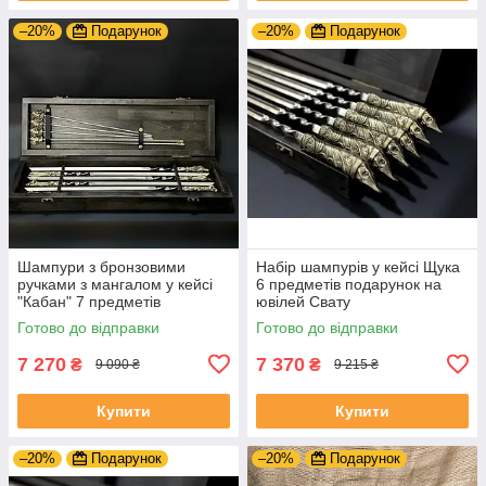
–20%
Подарунок
–20%
Подарунок
Шампури з бронзовими
Набір шампурів у кейсі Щука
ручками з мангалом у кейсі
6 предметів подарунок на
"Кабан" 7 предметів
ювілей Свату
подарунок коханому
Готово до відправки
Готово до відправки
чоловікові на річницю
7 270
7 370
₴
₴
9 090 ₴
9 215 ₴
Купити
Купити
–20%
Подарунок
–20%
Подарунок