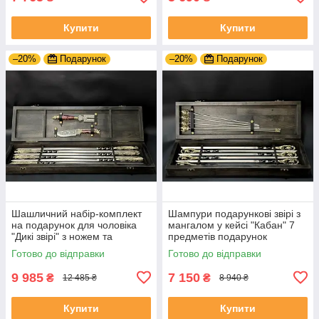
Купити
Купити
–20%
Подарунок
–20%
Подарунок
Шашличний набір-комплект
Шампури подарункові звірі з
на подарунок для чоловіка
мангалом у кейсі "Кабан" 7
"Дикі звірі" з ножем та
предметів подарунок
виделкою для зняття
коханому чоловікові
Готово до відправки
Готово до відправки
шашлику
9 985
7 150
₴
₴
12 485 ₴
8 940 ₴
Купити
Купити