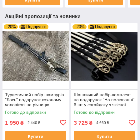
Акційні пропозиції та новинки
–20%
Подарунок
–20%
Подарунок
Туристичний набір шампурів
Шашличний набір-комплект
"Лось" подарунок коханому
на подарунок "На полюванні"
чоловікові на річницю
6 шт у сагайдаку з якісної
натуральної шкіри
Готово до відправки
Готово до відправки
1 950
3 725
₴
₴
2 440 ₴
4 660 ₴
Купити
Купити