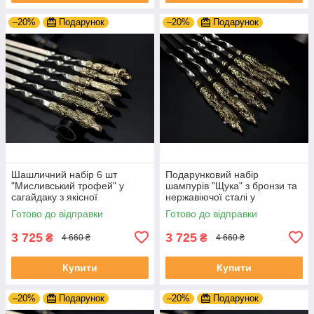
–20%
Подарунок
–20%
Подарунок
Шашличний набір 6 шт
Подарунковий набір
"Мисливський трофей" у
шампурів "Щука" з бронзи та
сагайдаку з якісної
нержавіючої сталі у
натуральної шкіри
шкіряному сагайдаку
Готово до відправки
Готово до відправки
3 725
3 725
₴
₴
4 660 ₴
4 660 ₴
Купити
Купити
–20%
Подарунок
–20%
Подарунок