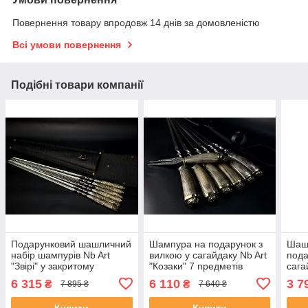
Повернення товару впродовж 14 днів за домовленістю
Всі умови повернення
Подібні товари компанії
Подарунковий шашличний
Шампура на подарунок з
Шаш
набір шампурів Nb Art
вилкою у сагайдаку Nb Art
пода
"Звірі" у закритому
"Козаки" 7 предметів
сага
сагайдаку 6 предметів
6 315
6 110
3 7
₴
₴
7 895 ₴
7 640 ₴
Купити
Купити