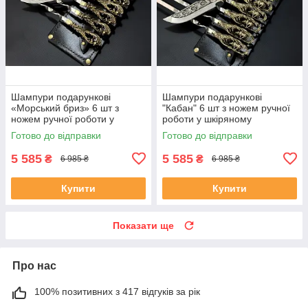
Шампури подарункові
Шампури подарункові
«Морський бриз» 6 шт з
"Кабан" 6 шт з ножем ручної
ножем ручної роботи у
роботи у шкіряному
шкіряному сагайдаку
сагайдаку
Готово до відправки
Готово до відправки
5 585
5 585
₴
₴
6 985 ₴
6 985 ₴
Купити
Купити
Показати ще
Про нас
100% позитивних з 417 відгуків за рік