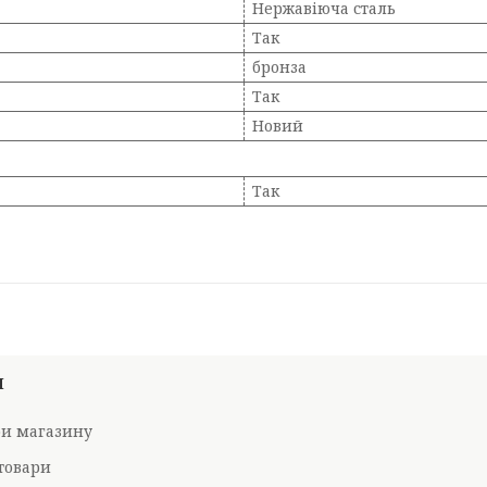
Нержавіюча сталь
Так
бронза
Так
Новий
Так
И
ри магазину
товари