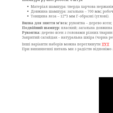
Матеріал шампура: тверда харчова нержавію
Довжина шампура: загальна – 700 мм; робоча 
Товщина леза – 12*3 мм Г-образні (углові).
Вилка для зняття м'яса:
рукоятка – дерево ясен;
Подвійний шампур:
плаский; загальна довжина –
Рукоятка:
дерево ясен з головами різних тварин
Закритий сагайдак – натуральна шкіра (чорна ре
Інші варіанти наборів можна переглянути
ТУТ
При виникненні питань ми з радістю відповімо 