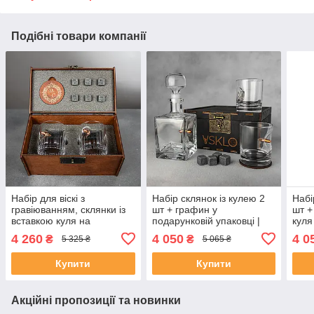
Подібні товари компанії
Набір для віскі з
Набір склянок із кулею 2
Набі
гравіюванням, склянки із
шт + графин у
шт +
вставкою куля на
подарунковій упаковці |
куля
подарунок братові,
Подарунок куму, брату,
війс
4 260
4 050
4 0
₴
₴
5 325 ₴
5 065 ₴
чоловікові, свату
свату
Купити
Купити
Акційні пропозиції та новинки