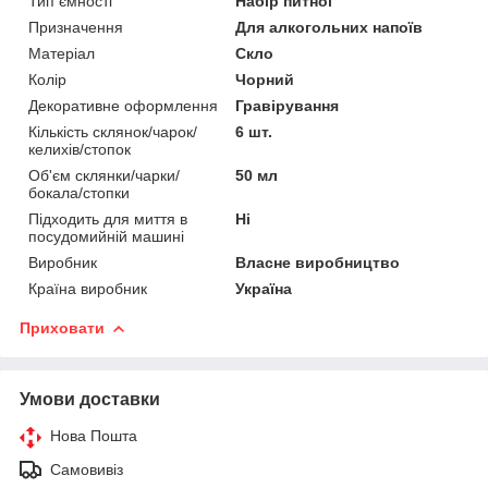
Тип ємності
Набір питної
Призначення
Для алкогольних напоїв
Матеріал
Скло
Колір
Чорний
Декоративне оформлення
Гравірування
Кількість склянок/чарок/
6 шт.
келихів/стопок
Об'єм склянки/чарки/
50 мл
бокала/стопки
Підходить для миття в
Ні
посудомийній машині
Виробник
Власне виробництво
Країна виробник
Україна
Приховати
Умови доставки
Нова Пошта
Самовивіз