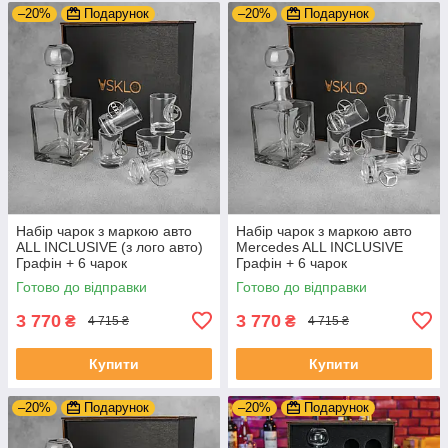
–20%
Подарунок
–20%
Подарунок
Набір чарок з маркою авто
Набір чарок з маркою авто
ALL INCLUSIVE (з лого авто)
Mercedes ALL INCLUSIVE
Графін + 6 чарок
Графін + 6 чарок
Готово до відправки
Готово до відправки
3 770
3 770
₴
₴
4 715 ₴
4 715 ₴
Купити
Купити
–20%
Подарунок
–20%
Подарунок