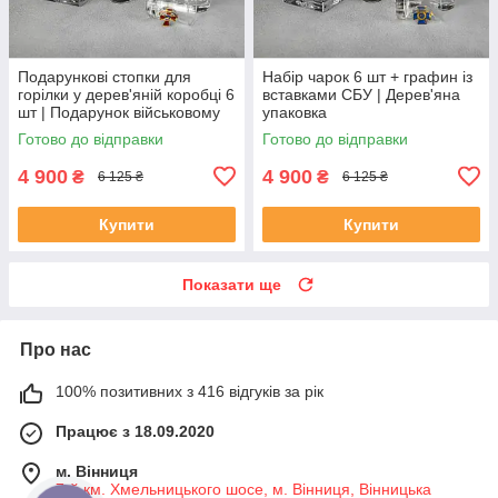
Подарункові стопки для
Набір чарок 6 шт + графин із
горілки у дерев'яній коробці 6
вставками СБУ | Дерев'яна
шт | Подарунок військовому
упаковка
ЗСУ
Готово до відправки
Готово до відправки
4 900
4 900
₴
₴
6 125 ₴
6 125 ₴
Купити
Купити
Показати ще
Про нас
100% позитивних з 416 відгуків за рік
Працює з 18.09.2020
м. Вінниця
7-й км. Хмельницького шосе, м. Вінниця, Вінницька