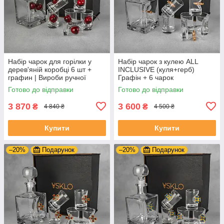
Набір чарок для горілки у
Набір чарок з кулею ALL
дерев'яній коробці 6 шт +
INCLUSIVE (куля+герб)
графин | Вироби ручної
Графін + 6 чарок
роботи
Готово до відправки
Готово до відправки
3 870
3 600
₴
₴
4 840 ₴
4 500 ₴
Купити
Купити
–20%
Подарунок
–20%
Подарунок