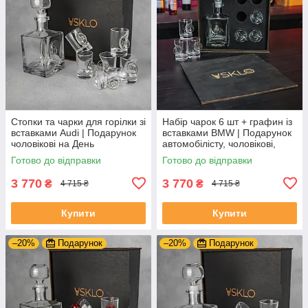
Стопки та чарки для горілки зі
Набір чарок 6 шт + графин із
вставками Audi | Подарунок
вставками BMW | Подарунок
чоловікові на День
автомобілісту, чоловікові,
Народження
братові, куму
Готово до відправки
Готово до відправки
3 770
3 770
₴
₴
4 715 ₴
4 715 ₴
Купити
Купити
–20%
Подарунок
–20%
Подарунок