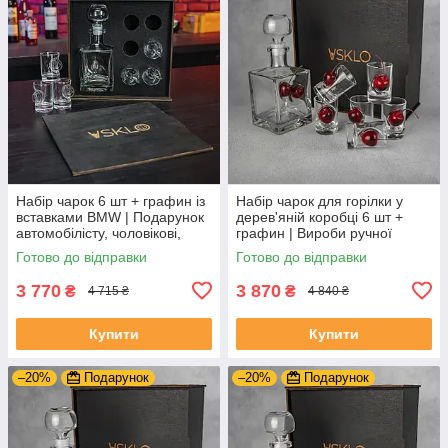
Набір чарок 6 шт + графин із
Набір чарок для горілки у
вставками BMW | Подарунок
дерев'яній коробці 6 шт +
автомобілісту, чоловікові,
графин | Вироби ручної
братові, куму
роботи
Готово до відправки
Готово до відправки
3 770
3 870
₴
₴
4 715 ₴
4 840 ₴
Купити
Купити
–20%
Подарунок
–20%
Подарунок