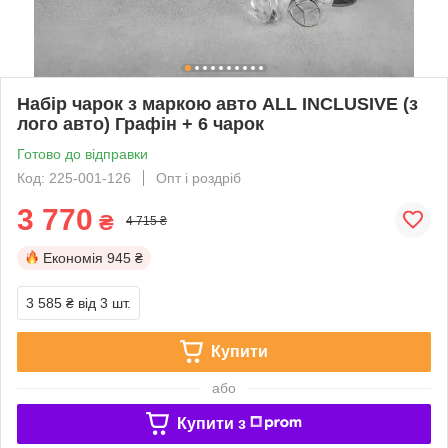
Набір чарок з маркою авто ALL INCLUSIVE (з
лого авто) Графін + 6 чарок
Готово до відправки
Код: 225-001-126
Опт і роздріб
3 770
₴
4 715 ₴
Економія
945 ₴
3 585 ₴
від 3 шт.
Купити
або
Купити з