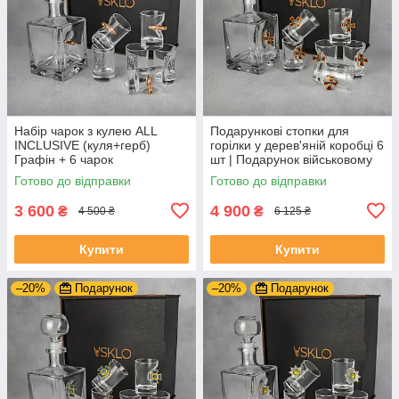
Набір чарок з кулею ALL
Подарункові стопки для
INCLUSIVE (куля+герб)
горілки у дерев'яній коробці 6
Графін + 6 чарок
шт | Подарунок військовому
ЗСУ
Готово до відправки
Готово до відправки
3 600
4 900
₴
₴
4 500 ₴
6 125 ₴
Купити
Купити
–20%
Подарунок
–20%
Подарунок