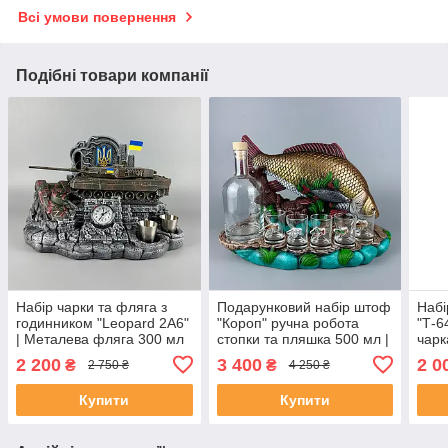
Всі умови повернення
Подібні товари компанії
Набір чарки та фляга з
Подарунковий набір штоф
Набі
годинником "Leopard 2A6"
"Короп" ручна робота
"Т-6
| Металева фляга 300 мл
стопки та пляшка 500 мл |
чарк
+ стопки
Подарунок для рибалки
Пода
2 200
3 400
2 0
₴
₴
2 750 ₴
4 250 ₴
бать
Купити
Купити