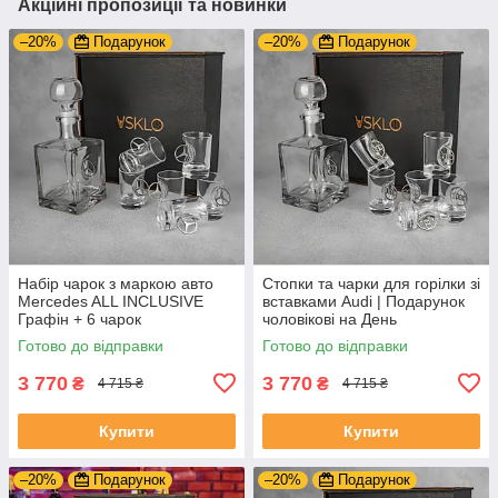
Акційні пропозиції та новинки
–20%
Подарунок
–20%
Подарунок
Набір чарок з маркою авто
Стопки та чарки для горілки зі
Mercedes ALL INCLUSIVE
вставками Audi | Подарунок
Графін + 6 чарок
чоловікові на День
Народження
Готово до відправки
Готово до відправки
3 770
3 770
₴
₴
4 715 ₴
4 715 ₴
Купити
Купити
–20%
Подарунок
–20%
Подарунок