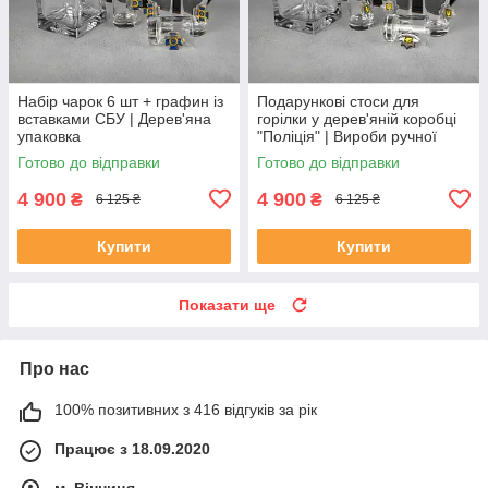
Набір чарок 6 шт + графин із
Подарункові стоси для
вставками СБУ | Дерев'яна
горілки у дерев'яній коробці
упаковка
"Поліція" | Вироби ручної
роботи
Готово до відправки
Готово до відправки
4 900
4 900
₴
₴
6 125 ₴
6 125 ₴
Купити
Купити
Показати ще
Про нас
100% позитивних з 416 відгуків за рік
Працює з 18.09.2020
м. Вінниця