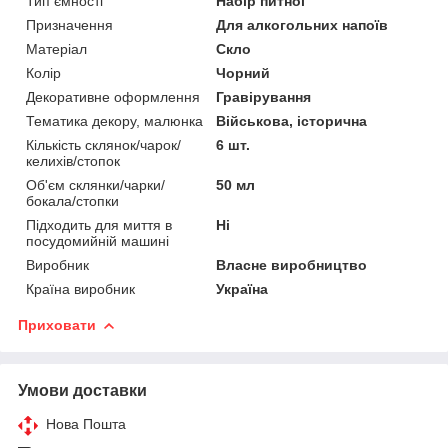
Тип ємності
Набір питної
Призначення
Для алкогольних напоїв
Матеріал
Скло
Колір
Чорний
Декоративне оформлення
Гравірування
Тематика декору, малюнка
Військова, історична
Кількість склянок/чарок/
6 шт.
келихів/стопок
Об'єм склянки/чарки/
50 мл
бокала/стопки
Підходить для миття в
Ні
посудомийній машині
Виробник
Власне виробництво
Країна виробник
Україна
Приховати
Умови доставки
Нова Пошта