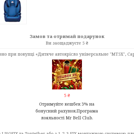
Замов та отримай подарунок
Ви заощаджуєте 5 ₴
 при покупці «Дитяче автокрісло універсальне "MT5X", Capsu
5 ₴
Отримуйте кешбек 3% на
бонусний рахунок.Програма
лояльності Mr Bell Club.
 I ISOFIX та Toptether або з 1-2-3 FIX монтажною системою дл