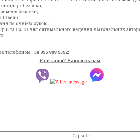
 стандарт безпеки;
 ременя безпеки;
 Швеції;
юванням однією рукою;
р.ІІ та Гр. III для оптимального ведення діагональних автор
у.
за телефоном:
+38 096 808 9592;
Є питання? Напишіть нам
Capsula