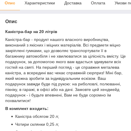
Опис
Характеристики
Доставка
Оплата
Умови п
Опис
Каністра-бар на 20 літрів
Каністра-бар - продукт нашого власного виробництва,
виконаний з якісних і міцних матеріалів. Всі предмети міцно
закріплені гумками, що дозволяє транспортувати її в
багажнику автомобіля і не хвилюватися за цілісність вмісту. Це
подарунок, за допомогою якого вам вдасться здивувати всіх
гостей на святі. На перший погляд - це справжня металева
каністра, а всередині вас чекає справжній сюрприз! Міні бар,
який можна зробити за індивідуальним ескізом. Ваш
подарунок завжди буде під рукою: на риболовлі, полюванні,
пікніку, в гаражі, в офісі або на дачі. Замовте цей хендмейд
подарунок - і будьте впевнені, Вам не буде соромно їм
похвалитися!
В комплект входить:
Каністра обсягом 20 л;
Чотири склянки 0,25 л;