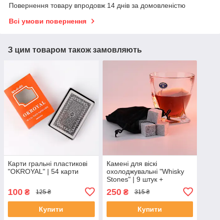
Повернення товару впродовж 14 днів за домовленістю
Всі умови повернення
З цим товаром також замовляють
Карти гральні пластикові
Камені для віскі
"OKROYAL" | 54 карти
охолоджувальні "Whisky
Stones" | 9 штук +
оксамитовий чохол
100
250
₴
₴
125 ₴
315 ₴
Купити
Купити