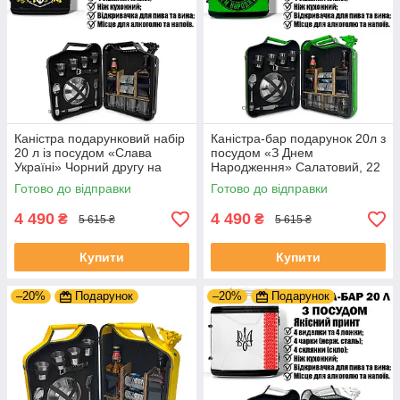
Каністра подарунковий набір
Каністра-бар подарунок 20л з
20 л із посудом «Слава
посудом «З Днем
Україні» Чорний другу на
Народження» Салатовий, 22
День Народження
предмети, Шефу
Готово до відправки
Готово до відправки
4 490
4 490
₴
₴
5 615 ₴
5 615 ₴
Купити
Купити
–20%
Подарунок
–20%
Подарунок