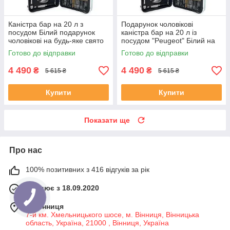
Каністра бар на 20 л з
Подарунок чоловікові
посудом Білий подарунок
каністра бар на 20 л із
чоловікові на будь-яке свято
посудом "Peugeot" Білий на
будь-яке свято.
Готово до відправки
Готово до відправки
4 490
4 490
₴
₴
5 615 ₴
5 615 ₴
Купити
Купити
Показати ще
Про нас
100% позитивних з 416 відгуків за рік
Працює з 18.09.2020
м. Вінниця
7-й км. Хмельницького шосе, м. Вінниця, Вінницька
область, Україна, 21000 , Вінниця, Україна