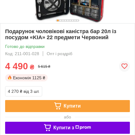
Подарунок чоловікові каністра бар 20л із
посудом «KIA» 22 предмети Червоний
Готово до відправки
Код: 211-001-028
Опт і роздріб
4 490
₴
5 615 ₴
Економія
1125 ₴
4 270 ₴
від 3 шт.
Купити
або
Купити з