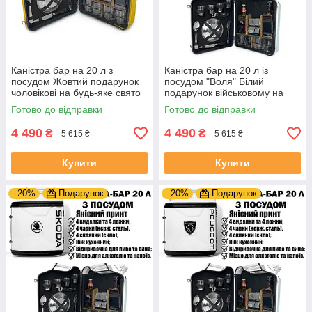
Каністра бар на 20 л з
Каністра бар на 20 л із
посудом Жовтий подарунок
посудом "Воля" Білий
чоловікові на будь-яке свято
подарунок військовому на
День Народження
Готово до відправки
Готово до відправки
4 490
4 490
₴
₴
5 615 ₴
5 615 ₴
Купити
Купити
–20%
Подарунок
–20%
Подарунок