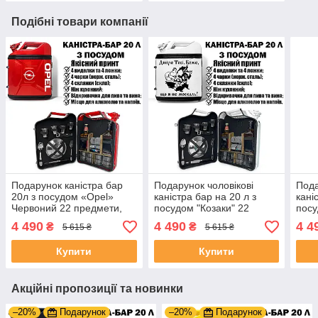
Подібні товари компанії
Подарунок каністра бар
Подарунок чоловікові
Пода
20л з посудом «Opel»
каністра бар на 20 л з
кані
Червоний 22 предмети,
посудом "Козаки" 22
посу
Куму
предмети в наборі Білий
Жовт
4 490
4 490
4 4
₴
₴
5 615 ₴
5 615 ₴
підс
Купити
Купити
Акційні пропозиції та новинки
–20%
Подарунок
–20%
Подарунок