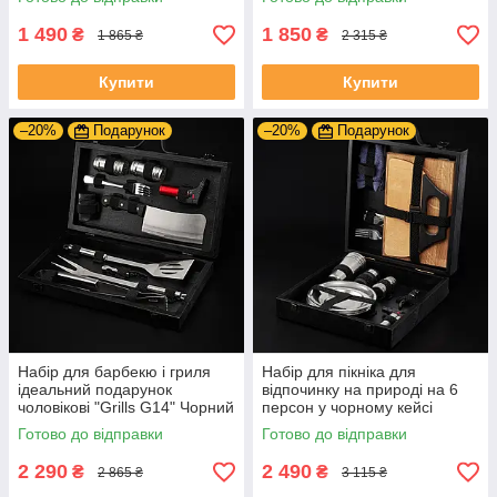
1 490
1 850
₴
₴
1 865 ₴
2 315 ₴
Купити
Купити
–20%
Подарунок
–20%
Подарунок
Набір для барбекю і гриля
Набір для пікніка для
ідеальний подарунок
відпочинку на природі на 6
чоловікові "Grills G14" Чорний
персон у чорному кейсі
| 19 предметів + Гравіювання
Готово до відправки
Готово до відправки
на замовлення
2 290
2 490
₴
₴
2 865 ₴
3 115 ₴