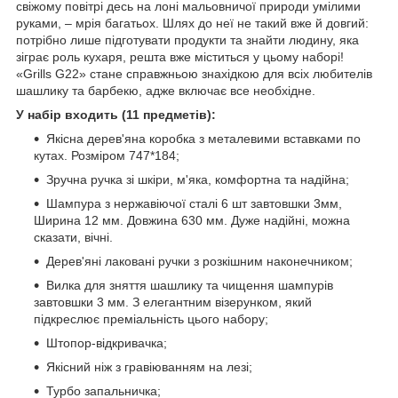
свіжому повітрі десь на лоні мальовничої природи умілими
руками, – мрія багатьох. Шлях до неї не такий вже й довгий:
потрібно лише підготувати продукти та знайти людину, яка
зіграє роль кухаря, решта вже міститься у цьому наборі!
«Grills G22» стане справжньою знахідкою для всіх любителів
шашлику та барбекю, адже включає все необхідне.
У набір входить (11 предметів):
Якісна дерев'яна коробка з металевими вставками по
кутах. Розміром 747*184;
Зручна ручка зі шкіри, м'яка, комфортна та надійна;
Шампура з нержавіючої сталі 6 шт завтовшки 3мм,
Ширина 12 мм. Довжина 630 мм. Дуже надійні, можна
сказати, вічні.
Дерев'яні лаковані ручки з розкішним наконечником;
Вилка для зняття шашлику та чищення шампурів
завтовшки 3 мм. З елегантним візерунком, який
підкреслює преміальність цього набору;
Штопор-відкривачка;
Якісний ніж з гравіюванням на лезі;
Турбо запальничка;