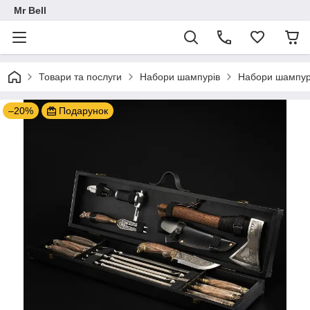
Mr Bell
Товари та послуги
Набори шампурів
Набори шампурів
–20%
Подарунок