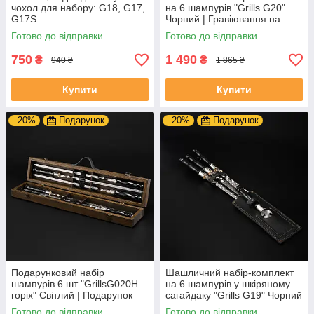
чохол для набору: G18, G17,
на 6 шампурів "Grills G20"
G17S
Чорний | Гравіювання на
замовлення
Готово до відправки
Готово до відправки
750
1 490
₴
₴
940 ₴
1 865 ₴
Купити
Купити
–20%
Подарунок
–20%
Подарунок
Подарунковий набір
Шашличний набір-комплект
шампурів 6 шт "GrillsG020H
на 6 шампурів у шкіряному
горіх" Світлий | Подарунок
сагайдаку "Grills G19" Чорний
для чоловіка, батька, сина
| Гравіювання на замовлення
Готово до відправки
Готово до відправки