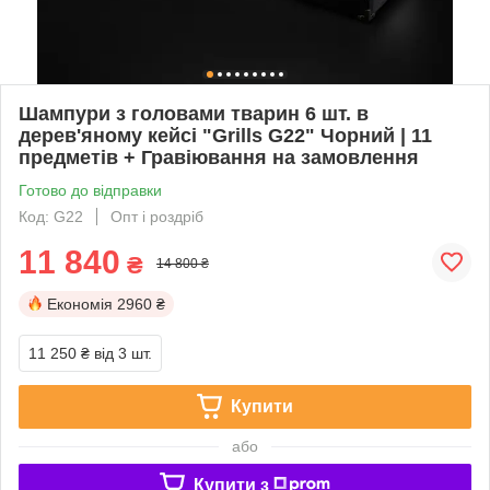
Шампури з головами тварин 6 шт. в
дерев'яному кейсі "Grills G22" Чорний | 11
предметів + Гравіювання на замовлення
Готово до відправки
Код: G22
Опт і роздріб
11 840
₴
14 800 ₴
Економія
2960 ₴
11 250 ₴
від 3 шт.
Купити
або
Купити з