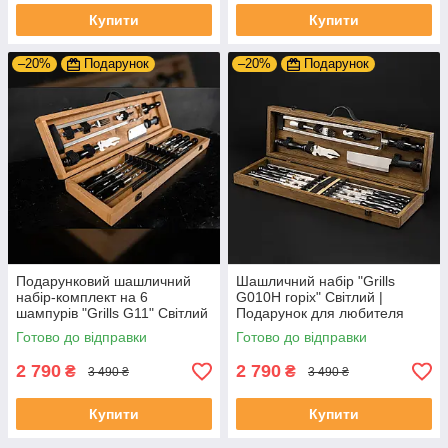
Купити
Купити
–20%
Подарунок
–20%
Подарунок
Подарунковий шашличний
Шашличний набір "Grills
набір-комплект на 6
G010H горіх" Світлий |
шампурів "Grills G11" Світлий
Подарунок для любителя
відпочинку
Готово до відправки
Готово до відправки
2 790
2 790
₴
₴
3 490 ₴
3 490 ₴
Купити
Купити