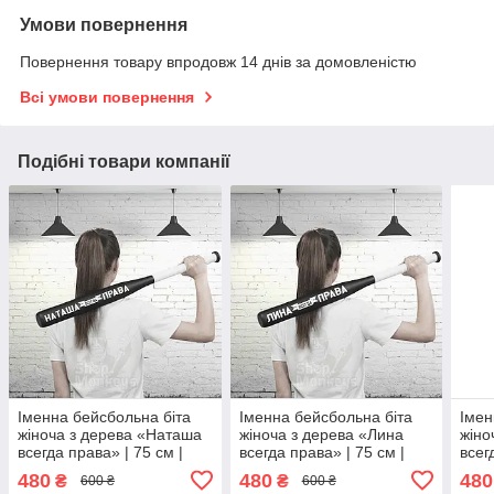
Умови повернення
Повернення товару впродовж 14 днів за домовленістю
Всі умови повернення
Подібні товари компанії
Іменна бейсбольна біта
Іменна бейсбольна біта
Імен
жіноча з дерева «Наташа
жіноча з дерева «Лина
жіно
всегда права» | 75 см |
всегда права» | 75 см |
всег
800 г
800 г
800 
480
480
480
₴
₴
600 ₴
600 ₴