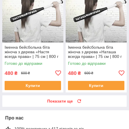
Іменна бейсбольна біта
Іменна бейсбольна біта
жіноча з дерева «Настя
жіноча з дерева «Наташа
всегда права» | 75 см | 800 г
всегда права» | 75 см | 800 г
Готово до відправки
Готово до відправки
480
480
₴
₴
600 ₴
600 ₴
Купити
Купити
Показати ще
Про нас
100% позитивних з 417 відгуків за рік