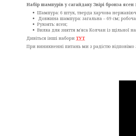
Набір шампурів у сагайдаку Звірі бронза ясен 
Шампура: 6 штук, тверда харчова нержавіюч
Довжина шампура: загальна – 69 см; робоча 
Рукоять: ясен;
Вилка для зняття м'яса Колчан із щільної н
Дивіться інші набори
ТУТ
При виникненні питань ми з радістю відповімо 