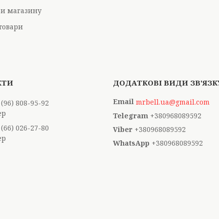
ри магазину
товари
mrbell.ua@gmail.com
 (96) 808-95-92
ер
+380968089592
 (66) 026-27-80
+380968089592
ер
+380968089592