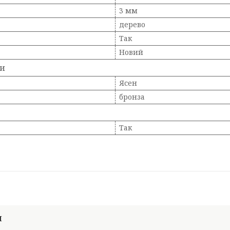
3 мм
дерево
Так
Новий
ки
Ясен
бронза
Так
И