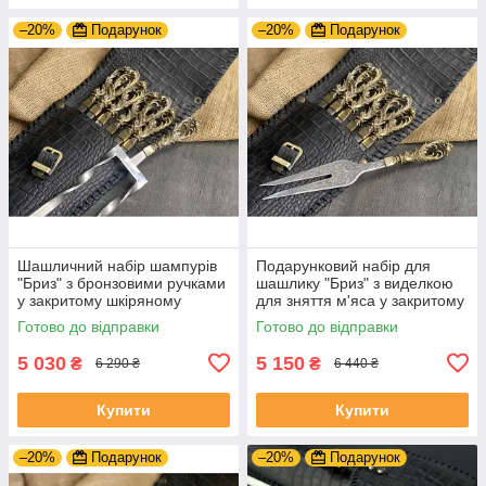
–20%
Подарунок
–20%
Подарунок
Шашличний набір шампурів
Подарунковий набір для
"Бриз" з бронзовими ручками
шашлику "Бриз" з виделкою
у закритому шкіряному
для зняття м'яса у закритому
сагайдаку
шкіряному сагайдаку
Готово до відправки
Готово до відправки
5 030
5 150
₴
₴
6 290 ₴
6 440 ₴
Купити
Купити
–20%
Подарунок
–20%
Подарунок