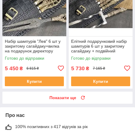
Набір шампурів "Лев" 6 шт у
Елітний подарунковий набір
закритому сагайдаку+вилка
шампурів 6 шт у закритому
на подарунок директору
сагайдаку + подвійний
шампур
Готово до відправки
Готово до відправки
5 450
5 730
₴
₴
6 815 ₴
7 165 ₴
Купити
Купити
Показати ще
Про нас
100% позитивних з 417 відгуків за рік