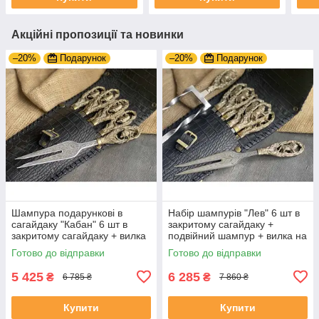
Акційні пропозиції та новинки
–20%
Подарунок
–20%
Подарунок
Шампура подарункові в
Набір шампурів "Лев" 6 шт в
сагайдаку "Кабан" 6 шт в
закритому сагайдаку +
закритому сагайдаку + вилка
подвійний шампур + вилка на
подарунок на ювілей свату
подарунок директору
Готово до відправки
Готово до відправки
5 425
6 285
₴
₴
6 785 ₴
7 860 ₴
Купити
Купити