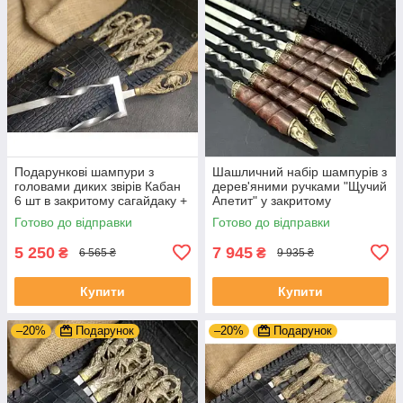
Подарункові шампури з
Шашличний набір шампурів з
головами диких звірів Кабан
дерев'яними ручками "Щучий
6 шт в закритому сагайдаку +
Апетит" у закритому
подвійний шампур
шкіряному сагайдаку
Готово до відправки
Готово до відправки
5 250
7 945
₴
₴
6 565 ₴
9 935 ₴
Купити
Купити
–20%
Подарунок
–20%
Подарунок