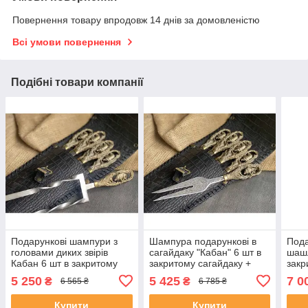
Повернення товару впродовж 14 днів за домовленістю
Всі умови повернення
Подібні товари компанії
Подарункові шампури з
Шампура подарункові в
Пода
головами диких звірів
сагайдаку "Кабан" 6 шт в
шашл
Кабан 6 шт в закритому
закритому сагайдаку +
закр
сагайдаку + подвійний
вилка подарунок на
подв
5 250
5 425
7 0
₴
₴
6 565 ₴
6 785 ₴
шампур
ювілей свату
вил
Купити
Купити