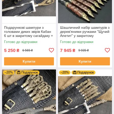
Подарункові шампури з
Шашличний набір шампурів з
головами диких звірів Кабан
дерев'яними ручками "Щучий
6 шт в закритому сагайдаку +
Апетит" у закритому
подвійний шампур
шкіряному сагайдаку
Готово до відправки
Готово до відправки
5 250
7 945
₴
₴
6 565 ₴
9 935 ₴
Купити
Купити
–20%
Подарунок
–20%
Подарунок