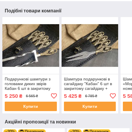
Подібні товари компанії
Подарункові шампури з
Шампура подарункові в
Шамп
головами диких звірів
сагайдаку "Кабан" 6 шт в
«Мор
Кабан 6 шт в закритому
закритому сагайдаку +
ноже
сагайдаку + подвійний
вилка подарунок на
шкір
5 250
5 425
5 5
₴
₴
6 565 ₴
6 785 ₴
шампур
ювілей свату
Купити
Купити
Акційні пропозиції та новинки
–20%
Подарунок
–20%
Подарунок