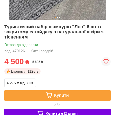
Туристичний набір шампурів "Лев" 6 шт в
закритому сагайдаку з натуральної шкіри з
тісненням
Готово до відправки
Код: 470126
Опт і роздріб
4 500
₴
5 625 ₴
Економія
1125 ₴
4 275 ₴
від 3 шт.
Купити
або
Купити з