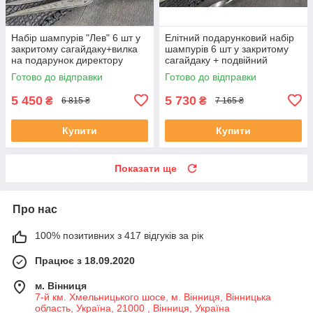
Набір шампурів "Лев" 6 шт у
Елітний подарунковий набір
закритому сагайдаку+вилка
шампурів 6 шт у закритому
на подарунок директору
сагайдаку + подвійний
шампур
Готово до відправки
Готово до відправки
5 450
5 730
₴
₴
6 815 ₴
7 165 ₴
Купити
Купити
Показати ще
Про нас
100% позитивних з 417 відгуків за рік
Працює з 18.09.2020
м. Вінниця
7-й км. Хмельницького шосе, м. Вінниця, Вінницька
область, Україна, 21000 , Вінниця, Україна