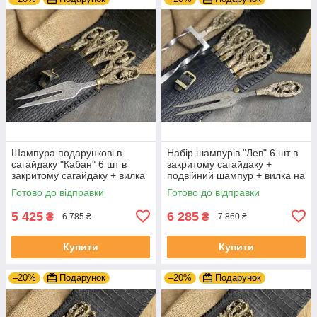
Шампура подарункові в
Набір шампурів "Лев" 6 шт в
сагайдаку "Кабан" 6 шт в
закритому сагайдаку +
закритому сагайдаку + вилка
подвійний шампур + вилка на
подарунок на ювілей свату
подарунок директору
Готово до відправки
Готово до відправки
5 425
6 285
₴
₴
6 785 ₴
7 860 ₴
Купити
Купити
–20%
Подарунок
–20%
Подарунок