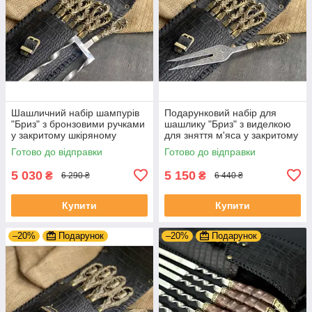
Шашличний набір шампурів
Подарунковий набір для
"Бриз" з бронзовими ручками
шашлику "Бриз" з виделкою
у закритому шкіряному
для зняття м'яса у закритому
сагайдаку
шкіряному сагайдаку
Готово до відправки
Готово до відправки
5 030
5 150
₴
₴
6 290 ₴
6 440 ₴
Купити
Купити
–20%
Подарунок
–20%
Подарунок