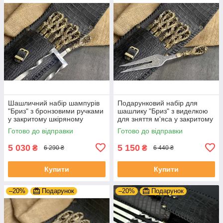
Шашличний набір шампурів
Подарунковий набір для
"Бриз" з бронзовими ручками
шашлику "Бриз" з виделкою
у закритому шкіряному
для зняття м'яса у закритому
сагайдаку
шкіряному сагайдаку
Готово до відправки
Готово до відправки
5 030
5 150
₴
₴
6 290 ₴
6 440 ₴
Купити
Купити
–20%
Подарунок
–20%
Подарунок