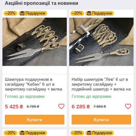
Акційні пропозиції та новинки
–20%
Подарунок
–20%
Подарунок
Шампура подарункові в
Набір шампурів "Лев" 6 шт в
сагайдаку "Кабан" 6 шт в
закритому сагайдаку +
закритому сагайдаку + вилка
подвійний шампур + вилка на
подарунок на ювілей свату
подарунок директору
Готово до відправки
Готово до відправки
5 425
6 285
₴
₴
6 785 ₴
7 860 ₴
Купити
Купити
–20%
Подарунок
–20%
Подарунок