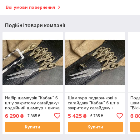
Всі умови повернення
Подібні товари компанії
Набір шампурів "Кабан" 6
Шампура подарункові в
Пода
шт у закритому сагайдаку+
сагайдаку "Кабан" 6 шт в
шамп
подвійний шампур + вилка
закритому сагайдаку +
"Вік
вилка подарунок на
кума
6 290
5 425
6 8
₴
₴
7 865 ₴
6 785 ₴
ювілей свату
Купити
Купити