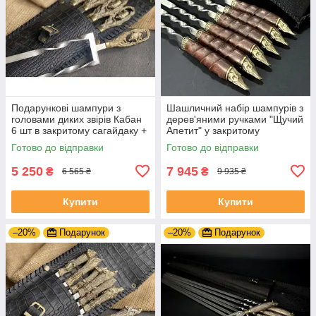
Подарункові шампури з
Шашличний набір шампурів з
головами диких звірів Кабан
дерев'яними ручками "Щучий
6 шт в закритому сагайдаку +
Апетит" у закритому
подвійний шампур
шкіряному сагайдаку
Готово до відправки
Готово до відправки
5 250
7 945
₴
₴
6 565 ₴
9 935 ₴
Купити
Купити
–20%
Подарунок
–20%
Подарунок