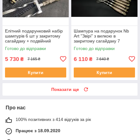
Елітний подарунковий набір
Шампура на подарунок Nb
шампурів 6 шт у закритому
Art "Звірі" з вилкою в
сагайдаку + подвійний
закритому сагайдаку 7
шампур
предметів
Готово до відправки
Готово до відправки
5 730
6 110
₴
₴
7 165 ₴
7 640 ₴
Купити
Купити
Показати ще
Про нас
100% позитивних з 414 відгуків за рік
Працює з 18.09.2020