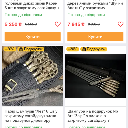
головами диких звірів Кабан
дерев'яними ручками "Щучий
6 шт в закритому сагайдаку +
Апетит" у закритому
подвійний шампур
шкіряному сагайдаку
Готово до відправки
Готово до відправки
5 250
7 945
₴
₴
6 565 ₴
9 935 ₴
Купити
Купити
–20%
Подарунок
–20%
Подарунок
Набір шампурів "Лев" 6 шт у
Шампура на подарунок Nb
закритому сагайдаку+вилка
Art "Звірі" з вилкою в
на подарунок директору
закритому сагайдаку 7
предметів
Готово до відправки
Готово до відправки