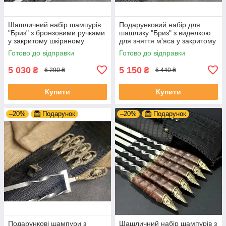
Шашличний набір шампурів
Подарунковий набір для
"Бриз" з бронзовими ручками
шашлику "Бриз" з виделкою
у закритому шкіряному
для зняття м'яса у закритому
сагайдаку
шкіряному сагайдаку
Готово до відправки
Готово до відправки
5 030
5 150
₴
₴
6 290 ₴
6 440 ₴
Купити
Купити
–20%
Подарунок
–20%
Подарунок
Подарункові шампури з
Шашличний набір шампурів з