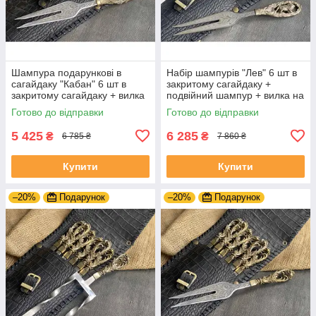
Шампура подарункові в
Набір шампурів "Лев" 6 шт в
сагайдаку "Кабан" 6 шт в
закритому сагайдаку +
закритому сагайдаку + вилка
подвійний шампур + вилка на
подарунок на ювілей свату
подарунок директору
Готово до відправки
Готово до відправки
5 425
6 285
₴
₴
6 785 ₴
7 860 ₴
Купити
Купити
–20%
Подарунок
–20%
Подарунок