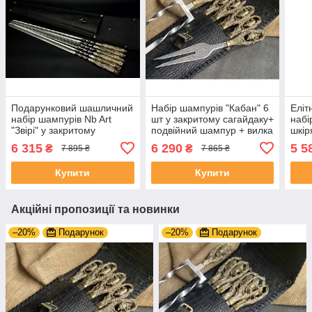
Подарунковий шашличний
Набір шампурів "Кабан" 6
Еліт
набір шампурів Nb Art
шт у закритому сагайдаку+
набі
"Звірі" у закритому
подвійний шампур + вилка
шкір
сагайдаку 6 предметів
"Щук
6 315
6 290
5 5
₴
₴
7 895 ₴
7 865 ₴
пода
Нар
Купити
Купити
Акційні пропозиції та новинки
–20%
Подарунок
–20%
Подарунок