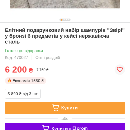
Елітний подарунковий набір шампурів "Звірі"
у бронзі 6 предметів у кейсі нержавіюча
сталь
Готово до відправки
Код: 470027
Опт і роздріб
6 200
₴
7 750 ₴
Економія
1550 ₴
5 890 ₴
від 3 шт.
Купити
або
Купити з