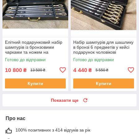
Елітний подарунковий набір
Набір шампурів для шашлику
шампурів із бронзовими
в бронзі 6 предметів у кейсі
чарками та ножем на
подарунок чоловікові
подарунок директору
Готово до відправки
Готово до відправки
10 800
4 440
₴
₴
13 500 ₴
5 550 ₴
Купити
Купити
Показати ще
Про нас
100% позитивних з 414 відгуків за рік