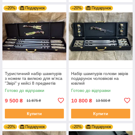
–20%
Подарунок
–20%
Подарунок
Туристичний набір шампурів
Набір шампурів голови звірів
з ножем та вилкою для м'яса
подарунок чоловікові на
"Звірі" у кейсі 8 предметів
ювілей
подарунок Свату на ювілей
Готово до відправки
Готово до відправки
9 500
10 800
₴
₴
11 875 ₴
13 500 ₴
Купити
Купити
–20%
Подарунок
–20%
Подарунок