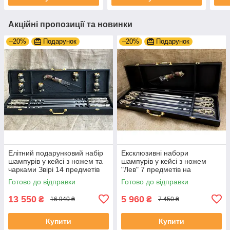
Акційні пропозиції та новинки
–20%
Подарунок
–20%
Подарунок
Елітний подарунковий набір
Ексклюзивні набори
шампурів у кейсі з ножем та
шампурів у кейсі з ножем
чарками Звірі 14 предметів
"Лев" 7 предметів на
подарунок директору
Готово до відправки
Готово до відправки
13 550
5 960
₴
₴
16 940 ₴
7 450 ₴
Купити
Купити