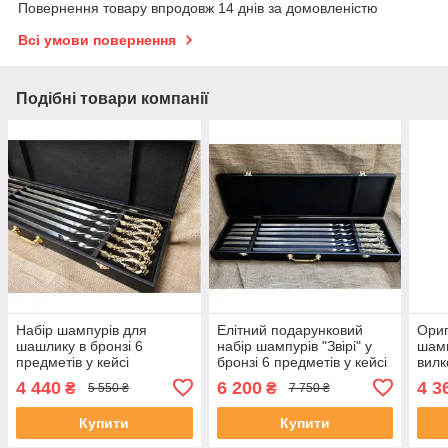
Повернення товару впродовж 14 днів за домовленістю
Всі умови повернення
Подібні товари компанії
Набір шампурів для
Елітний подарунковий
Ориг
шашлику в бронзі 6
набір шампурів "Звірі" у
шамп
предметів у кейсі
бронзі 6 предметів у кейсі
вилк
подарунок чоловікові
нержавіюча сталь
пред
4 440
6 200
4 3
₴
₴
5 550 ₴
7 750 ₴
нерж
Купити
Купити