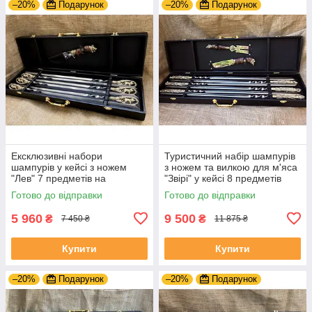
–20%
Подарунок
–20%
Подарунок
Ексклюзивні набори
Туристичний набір шампурів
шампурів у кейсі з ножем
з ножем та вилкою для м'яса
"Лев" 7 предметів на
"Звірі" у кейсі 8 предметів
подарунок директору
подарунок Свату на ювілей
Готово до відправки
Готово до відправки
5 960
9 500
₴
₴
7 450 ₴
11 875 ₴
Купити
Купити
–20%
Подарунок
–20%
Подарунок