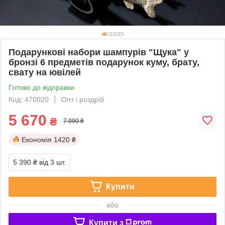
Подарункові набори шампурів "Щука" у
бронзі 6 предметів подарунок куму, брату,
свату на ювілей
Готово до відправки
Код: 470020
Опт і роздріб
5 670
₴
7 090 ₴
Економія
1420 ₴
5 390 ₴
від 3 шт.
Купити
або
Купити з