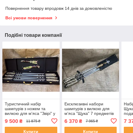
Повернення товару впродовж 14 днів за домовленістю
Всі умови повернення
Подібні товари компанії
Туристичний набір
Ексклюзивні набори
Набі
шампурів з ножем та
шампурів з вилкою для
Щука
вилкою для м'яса "Звірі" у
м'яса "Щука" 7 предметів
пода
кейсі 8 предметів
подарунок Свату на
Сват
9 500
6 370
7 3
₴
₴
11 875 ₴
7 965 ₴
подарунок Свату на
ювілей
ювілей
Купити
Купити