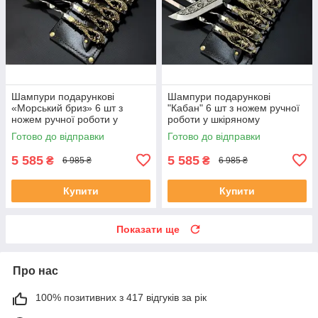
Шампури подарункові
Шампури подарункові
«Морський бриз» 6 шт з
"Кабан" 6 шт з ножем ручної
ножем ручної роботи у
роботи у шкіряному
шкіряному сагайдаку
сагайдаку
Готово до відправки
Готово до відправки
5 585
5 585
₴
₴
6 985 ₴
6 985 ₴
Купити
Купити
Показати ще
Про нас
100% позитивних з 417 відгуків за рік