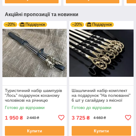
Акційні пропозиції та новинки
–20%
Подарунок
–20%
Подарунок
Туристичний набір шампурів
Шашличний набір-комплект
"Лось" подарунок коханому
на подарунок "На полюванні"
чоловікові на річницю
6 шт у сагайдаку з якісної
натуральної шкіри
Готово до відправки
Готово до відправки
1 950
3 725
₴
₴
2 440 ₴
4 660 ₴
Купити
Купити