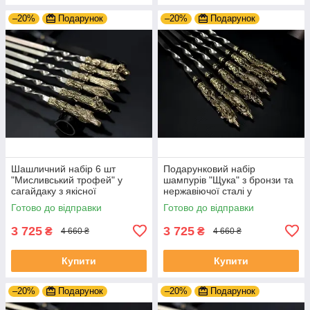
–20%
Подарунок
–20%
Подарунок
Шашличний набір 6 шт
Подарунковий набір
"Мисливський трофей" у
шампурів "Щука" з бронзи та
сагайдаку з якісної
нержавіючої сталі у
натуральної шкіри
шкіряному сагайдаку
Готово до відправки
Готово до відправки
3 725
3 725
₴
₴
4 660 ₴
4 660 ₴
Купити
Купити
–20%
Подарунок
–20%
Подарунок