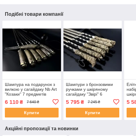
Подібні товари компанії
Шампура на подарунок з
Шампури з бронзовими
Еліт
вилкою у сагайдаку Nb Art
ручками у шкіряному
набі
"Козаки" 7 предметів
сагайдаку "Звірі" 6
шкір
предметів подарунок на
"Щук
6 110
5 795
5 5
₴
₴
7 640 ₴
7 245 ₴
День Народження
пода
Нар
Купити
Купити
Акційні пропозиції та новинки