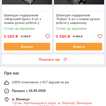
Шампури подарункові
Шампури подарункові
«Морський бриз» 6 шт з
"Кабан" 6 шт з ножем ручної
ножем ручної роботи у
роботи у шкіряному
шкіряному сагайдаку
сагайдаку
Готово до відправки
Готово до відправки
5 585
5 585
₴
₴
6 985 ₴
6 985 ₴
Купити
Купити
Показати ще
Про нас
100% позитивних з 417 відгуків за рік
Працює з 18.09.2020
м. Вінниця
7-й км. Хмельницького шосе, м. Вінниця, Вінницька