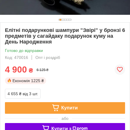
Елітні подарункові шампури "Звірі" у бронзі 6
предметів у сагайдаку подарунок куму на
День Народження
Готово до відправки
Код: 470016
Опт і роздріб
4 900
₴
6 125 ₴
Економія
1225 ₴
4 655 ₴
від 3 шт.
Купити
або
Купити з