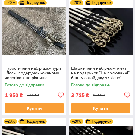
–20%
Подарунок
–20%
Подарунок
Туристичний набір шампурів
Шашличний набір-комплект
"Лось" подарунок коханому
на подарунок "На полюванні"
чоловікові на річницю
6 шт у сагайдаку з якісної
натуральної шкіри
Готово до відправки
Готово до відправки
1 950
3 725
₴
₴
2 440 ₴
4 660 ₴
Купити
Купити
–20%
Подарунок
–20%
Подарунок