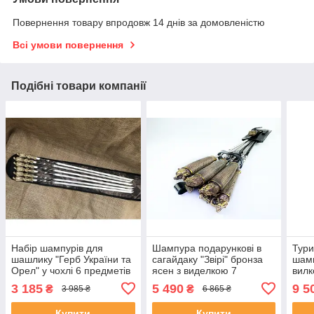
Повернення товару впродовж 14 днів за домовленістю
Всі умови повернення
Подібні товари компанії
Набір шампурів для
Шампура подарункові в
Тури
шашлику "Герб України та
сагайдаку "Звірі" бронза
шамп
Орел" у чохлі 6 предметів
ясен з виделкою 7
вилк
подарунок коханому
предметів подарунок
кейс
3 185
5 490
9 5
₴
₴
3 985 ₴
6 865 ₴
чоловікові на річницю
чоловікові на річницю
пода
ювіл
Купити
Купити