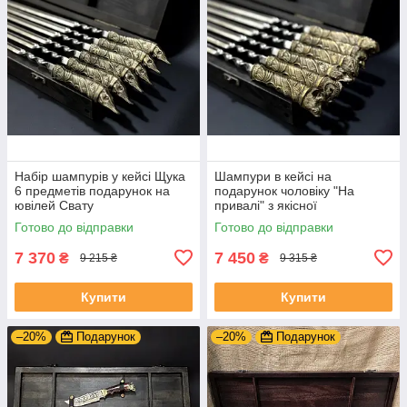
Набір шампурів у кейсі Щука
Шампури в кейсі на
6 предметів подарунок на
подарунок чоловіку "На
ювілей Свату
привалі" з якісної
нержавіючої сталі
Готово до відправки
Готово до відправки
7 370
7 450
₴
₴
9 215 ₴
9 315 ₴
Купити
Купити
–20%
Подарунок
–20%
Подарунок