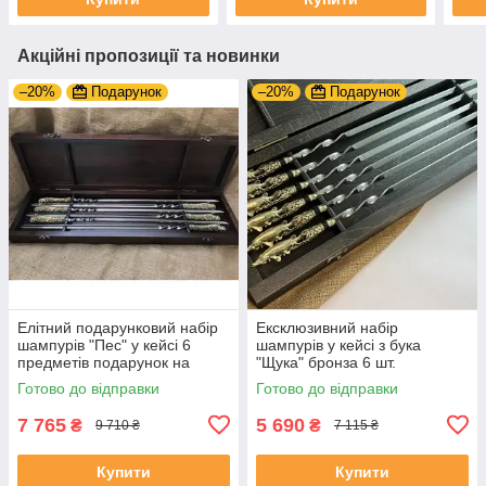
Акційні пропозиції та новинки
–20%
Подарунок
–20%
Подарунок
Елітний подарунковий набір
Ексклюзивний набір
шампурів "Пес" у кейсі 6
шампурів у кейсі з бука
предметів подарунок на
"Щука" бронза 6 шт.
ювілей
Готово до відправки
Готово до відправки
7 765
5 690
₴
₴
9 710 ₴
7 115 ₴
Купити
Купити