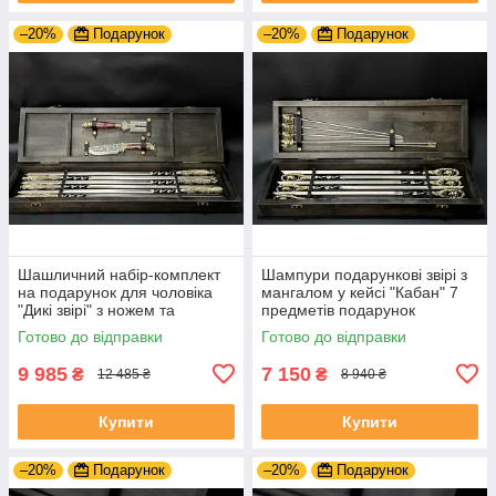
–20%
Подарунок
–20%
Подарунок
Шашличний набір-комплект
Шампури подарункові звірі з
на подарунок для чоловіка
мангалом у кейсі "Кабан" 7
"Дикі звірі" з ножем та
предметів подарунок
виделкою для зняття
коханому чоловікові
Готово до відправки
Готово до відправки
шашлику
9 985
7 150
₴
₴
12 485 ₴
8 940 ₴
Купити
Купити
–20%
Подарунок
–20%
Подарунок