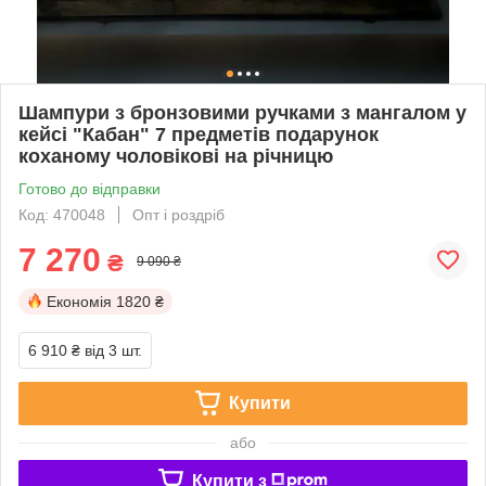
Шампури з бронзовими ручками з мангалом у
кейсі "Кабан" 7 предметів подарунок
коханому чоловікові на річницю
Готово до відправки
Код: 470048
Опт і роздріб
7 270
₴
9 090 ₴
Економія
1820 ₴
6 910 ₴
від 3 шт.
Купити
або
Купити з