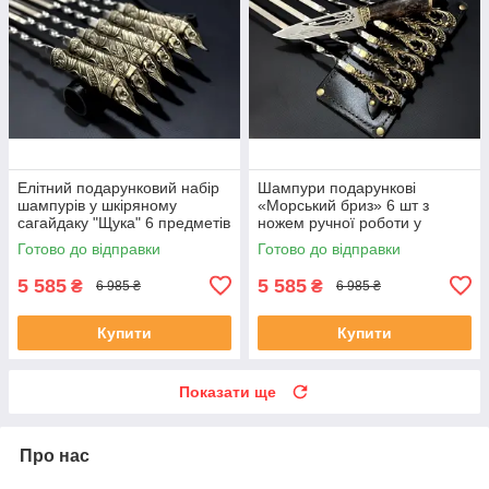
Елітний подарунковий набір
Шампури подарункові
шампурів у шкіряному
«Морський бриз» 6 шт з
сагайдаку "Щука" 6 предметів
ножем ручної роботи у
подарунок Куму на День
шкіряному сагайдаку
Готово до відправки
Готово до відправки
Народження
5 585
5 585
₴
₴
6 985 ₴
6 985 ₴
Купити
Купити
Показати ще
Про нас