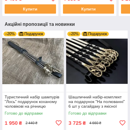
чоловікові на річницю
Купити
Купити
Акційні пропозиції та новинки
–20%
Подарунок
–20%
Подарунок
Туристичний набір шампурів
Шашличний набір-комплект
"Лось" подарунок коханому
на подарунок "На полюванні"
чоловікові на річницю
6 шт у сагайдаку з якісної
натуральної шкіри
Готово до відправки
Готово до відправки
1 950
3 725
₴
₴
2 440 ₴
4 660 ₴