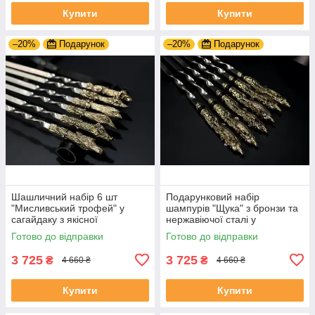
Купити
Купити
–20%
Подарунок
–20%
Подарунок
Шашличний набір 6 шт
Подарунковий набір
"Мисливський трофей" у
шампурів "Щука" з бронзи та
сагайдаку з якісної
нержавіючої сталі у
натуральної шкіри
шкіряному сагайдаку
Готово до відправки
Готово до відправки
3 725
3 725
₴
₴
4 660 ₴
4 660 ₴
Купити
Купити