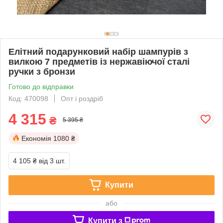
Елітний подарунковий набір шампурів з
вилкою 7 предметів із нержавіючої сталі
ручки з бронзи
Готово до відправки
Код: 470098
Опт і роздріб
4 315
₴
5 395 ₴
Економія
1080 ₴
4 105 ₴
від 3 шт.
Купити
або
Купити з