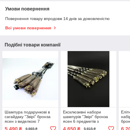
Умови повернення
Повернення товару впродовж 14 днів за домовленістю
Всі умови повернення
Подібні товари компанії
Шампура подарункові в
Ексклюзивні набори
Еліт
сагайдаку "Звірі" бронза
шампурів "Звірі" бронза
набі
ясен з виделкою 7
ясен 6 предметів з
брон
предметів подарунок
нержавіючої сталі
нерж
5 490
4 650
6 2
₴
₴
6 865 ₴
5 815 ₴