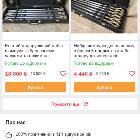
Елітний подарунковий набір
Набір шампурів для шашлику
шампурів із бронзовими
в бронзі 6 предметів у кейсі
чарками та ножем на
подарунок чоловікові
подарунок директору
Готово до відправки
Готово до відправки
10 800
4 440
₴
₴
13 500 ₴
5 550 ₴
Купити
Купити
Показати ще
Про нас
100% позитивних з 414 відгуків за рік