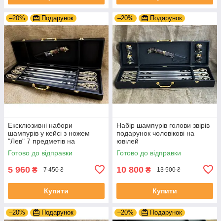
–20%
Подарунок
–20%
Подарунок
Ексклюзивні набори
Набір шампурів голови звірів
шампурів у кейсі з ножем
подарунок чоловікові на
"Лев" 7 предметів на
ювілей
подарунок директору
Готово до відправки
Готово до відправки
5 960
10 800
₴
₴
7 450 ₴
13 500 ₴
Купити
Купити
–20%
Подарунок
–20%
Подарунок