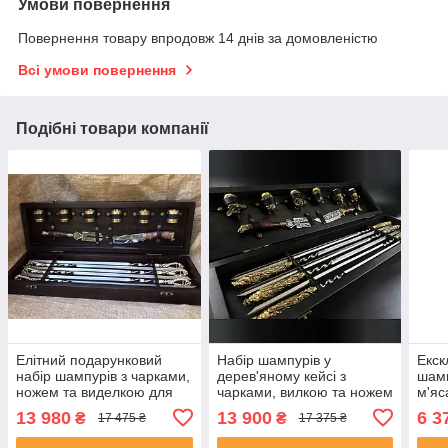
Умови повернення
Повернення товару впродовж 14 днів за домовленістю
Всі умови повернення
Подібні товари компанії
Елітний подарунковий
Набір шампурів у
Екск
набір шампурів з чарками,
дерев'яному кейсі з
шамп
ножем та виделкою для
чарками, вилкою та ножем
м'яс
м'яса 14 предметів
14 предметів "Мисливець"
пода
13 980
13 900
6 3
₴
₴
17 475 ₴
17 375 ₴
подарунок чоловікові на
на подарунок директору
ювіл
ювілей