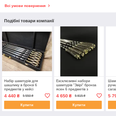
Всі умови повернення
Подібні товари компанії
Набір шампурів для
Ексклюзивні набори
Шам
шашлику в бронзі 6
шампурів "Звірі" бронза
ручк
предметів у кейсі
ясен 6 предметів з
сага
подарунок чоловікові
нержавіючої сталі
пред
4 440
4 650
5 7
₴
₴
5 550 ₴
5 815 ₴
Ден
Купити
Купити