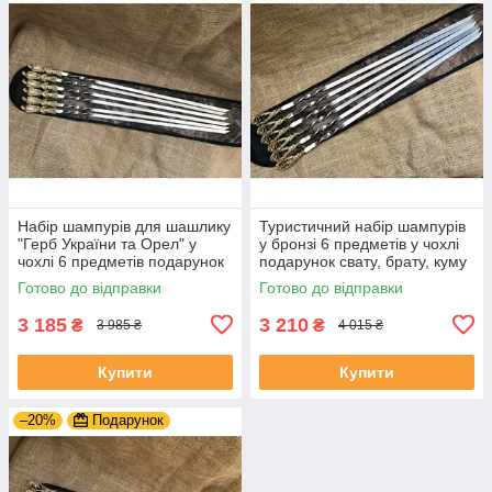
Набір шампурів для шашлику
Туристичний набір шампурів
"Герб України та Орел" у
у бронзі 6 предметів у чохлі
чохлі 6 предметів подарунок
подарунок свату, брату, куму
коханому чоловікові на
на День Народження
Готово до відправки
Готово до відправки
річницю
3 185
3 210
₴
₴
3 985 ₴
4 015 ₴
Купити
Купити
–20%
Подарунок