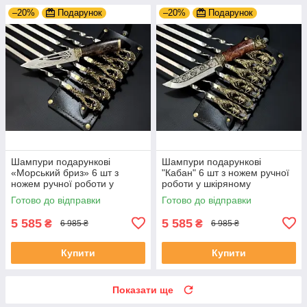
–20%
Подарунок
–20%
Подарунок
Шампури подарункові
Шампури подарункові
«Морський бриз» 6 шт з
"Кабан" 6 шт з ножем ручної
ножем ручної роботи у
роботи у шкіряному
шкіряному сагайдаку
сагайдаку
Готово до відправки
Готово до відправки
5 585
5 585
₴
₴
6 985 ₴
6 985 ₴
Купити
Купити
Показати ще