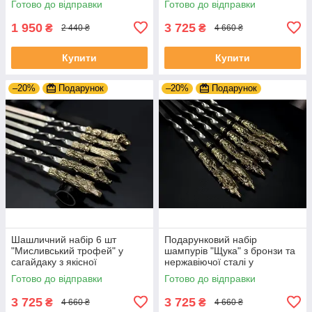
Готово до відправки
Готово до відправки
1 950
3 725
₴
₴
2 440 ₴
4 660 ₴
Купити
Купити
–20%
Подарунок
–20%
Подарунок
Шашличний набір 6 шт
Подарунковий набір
"Мисливський трофей" у
шампурів "Щука" з бронзи та
сагайдаку з якісної
нержавіючої сталі у
натуральної шкіри
шкіряному сагайдаку
Готово до відправки
Готово до відправки
3 725
3 725
₴
₴
4 660 ₴
4 660 ₴