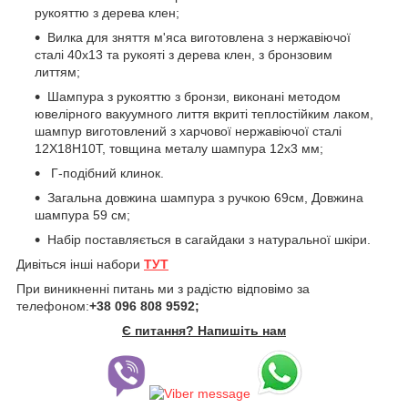
рукояттю з дерева клен;
Вилка для зняття м'яса виготовлена з нержавіючої
сталі 40х13 та рукояті з дерева клен, з бронзовим
литтям;
Шампура з рукояттю з бронзи, виконані методом
ювелірного вакуумного лиття вкриті теплостійким лаком,
шампур виготовлений з харчової нержавіючої сталі
12Х18Н10Т, товщина металу шампура 12х3 мм;
Г-подібний клинок.
Загальна довжина шампура з ручкою 69см, Довжина
шампура 59 см;
Набір поставляється в сагайдаки з натуральної шкіри.
Дивіться інші набори
ТУТ
При виникненні питань ми з радістю відповімо за
телефоном:
+38 096 808 9592;
Є питання? Напишіть нам