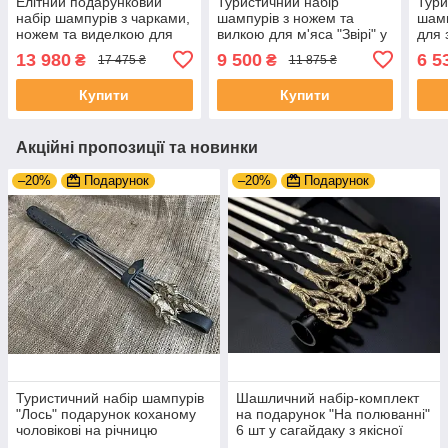
Елітний подарунковий
Туристичний набір
Тури
набір шампурів з чарками,
шампурів з ножем та
шамп
ножем та виделкою для
вилкою для м'яса "Звірі" у
для 
м'яса 14 предметів
кейсі 8 предметів
пред
13 980
9 500
6 5
₴
₴
17 475 ₴
11 875 ₴
подарунок чоловікові на
подарунок Свату на
пода
ювілей
ювілей
імен
Купити
Купити
Акційні пропозиції та новинки
–20%
Подарунок
–20%
Подарунок
Туристичний набір шампурів
Шашличний набір-комплект
"Лось" подарунок коханому
на подарунок "На полюванні"
чоловікові на річницю
6 шт у сагайдаку з якісної
натуральної шкіри