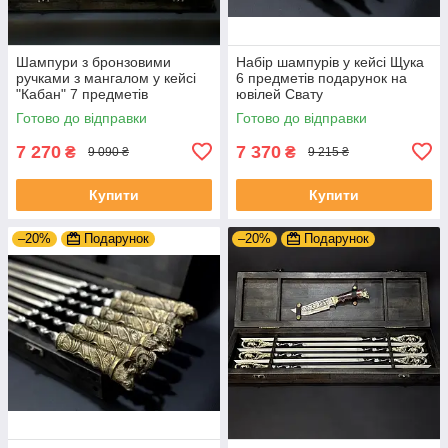
Шампури з бронзовими
Набір шампурів у кейсі Щука
ручками з мангалом у кейсі
6 предметів подарунок на
"Кабан" 7 предметів
ювілей Свату
подарунок коханому
Готово до відправки
Готово до відправки
чоловікові на річницю
7 270
7 370
₴
₴
9 090 ₴
9 215 ₴
Купити
Купити
–20%
Подарунок
–20%
Подарунок