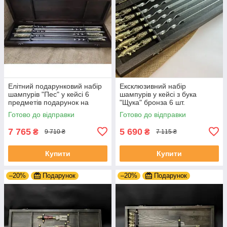
Елітний подарунковий набір
Ексклюзивний набір
шампурів "Пес" у кейсі 6
шампурів у кейсі з бука
предметів подарунок на
"Щука" бронза 6 шт.
ювілей
Готово до відправки
Готово до відправки
7 765
5 690
₴
₴
9 710 ₴
7 115 ₴
Купити
Купити
–20%
Подарунок
–20%
Подарунок