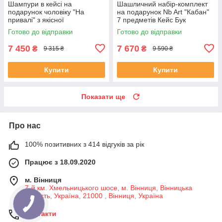
Шампури в кейсі на
Шашличний набір-комплект
подарунок чоловіку "На
на подарунок Nb Art "Кабан"
привалі" з якісної
7 предметів Кейс Бук
нержавіючої сталі
Готово до відправки
Готово до відправки
7 450
7 670
₴
₴
9 315 ₴
9 590 ₴
Купити
Купити
Показати ще
Про нас
100% позитивних з 414 відгуків за рік
Працює з 18.09.2020
м. Вінниця
7-й км. Хмельницького шосе, м. Вінниця, Вінницька
область, Україна, 21000 , Вінниця, Україна
Контакти