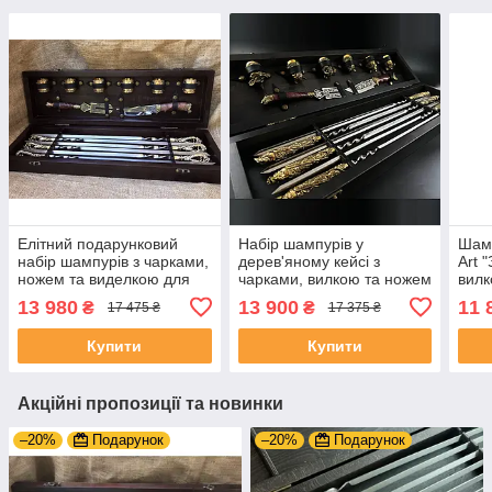
Елітний подарунковий
Набір шампурів у
Шамп
набір шампурів з чарками,
дерев'яному кейсі з
Art 
ножем та виделкою для
чарками, вилкою та ножем
вилк
м'яса 14 предметів
14 предметів "Мисливець"
сага
13 980
13 900
11 
₴
₴
17 475 ₴
17 375 ₴
подарунок чоловікові на
на подарунок директору
ювілей
Купити
Купити
Акційні пропозиції та новинки
–20%
Подарунок
–20%
Подарунок