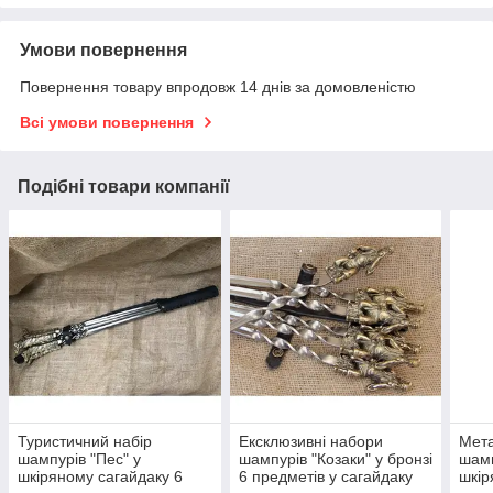
Умови повернення
Повернення товару впродовж 14 днів за домовленістю
Всі умови повернення
Подібні товари компанії
Туристичний набір
Ексклюзивні набори
Мета
шампурів "Пес" у
шампурів "Козаки" у бронзі
шамп
шкіряному сагайдаку 6
6 предметів у сагайдаку
шкір