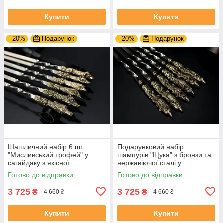
Купити
Купити
–20%
Подарунок
–20%
Подарунок
Шашличний набір 6 шт
Подарунковий набір
"Мисливський трофей" у
шампурів "Щука" з бронзи та
сагайдаку з якісної
нержавіючої сталі у
натуральної шкіри
шкіряному сагайдаку
Готово до відправки
Готово до відправки
3 725
3 725
₴
₴
4 660 ₴
4 660 ₴
Купити
Купити