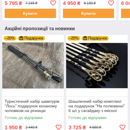
предметів подарунок на
подарунок ЗСУ
"Зві
5 795
4 950
6 0
₴
₴
7 245 ₴
6 190 ₴
ювілей
Купити
Купити
Акційні пропозиції та новинки
–20%
Подарунок
–20%
Подарунок
Туристичний набір шампурів
Шашличний набір-комплект
"Лось" подарунок коханому
на подарунок "На полюванні"
чоловікові на річницю
6 шт у сагайдаку з якісної
натуральної шкіри
Готово до відправки
Готово до відправки
1 950
3 725
₴
₴
2 440 ₴
4 660 ₴