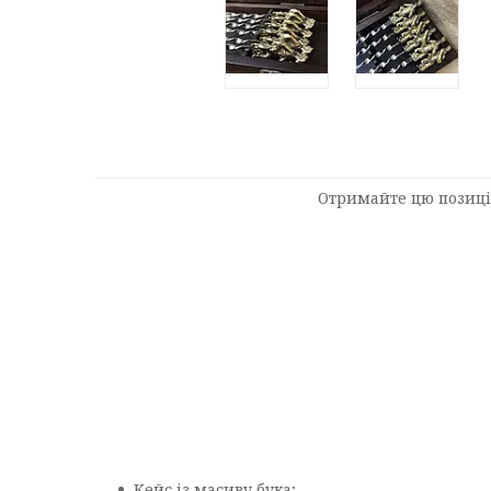
Отримайте цю позиці
Кейс із масиву бука;