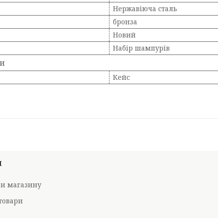
Нержавіюча сталь
бронза
Новий
Набір шампурів
ки
Кейс
И
ри магазину
товари