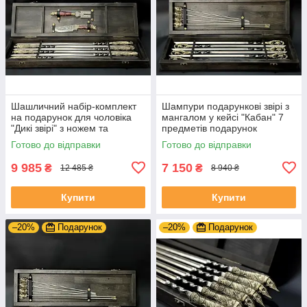
Шашличний набір-комплект
Шампури подарункові звірі з
на подарунок для чоловіка
мангалом у кейсі "Кабан" 7
"Дикі звірі" з ножем та
предметів подарунок
виделкою для зняття
коханому чоловікові
Готово до відправки
Готово до відправки
шашлику
9 985
7 150
₴
₴
12 485 ₴
8 940 ₴
Купити
Купити
–20%
Подарунок
–20%
Подарунок