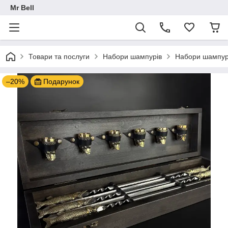
Mr Bell
Товари та послуги
Набори шампурів
Набори шампурі
–20%
Подарунок