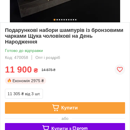
Подарункові набори шампурів із бронзовими
чарками Щука чоловікові на День
Народження
Готово до відправки
Код: 470058
Опт і роздріб
11 900
₴
14 875 ₴
Економія
2975 ₴
11 305 ₴
від 3 шт.
Купити
або
Купити з