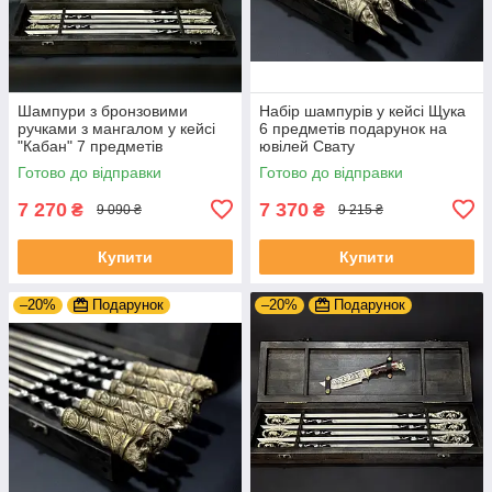
Шампури з бронзовими
Набір шампурів у кейсі Щука
ручками з мангалом у кейсі
6 предметів подарунок на
"Кабан" 7 предметів
ювілей Свату
подарунок коханому
Готово до відправки
Готово до відправки
чоловікові на річницю
7 270
7 370
₴
₴
9 090 ₴
9 215 ₴
Купити
Купити
–20%
Подарунок
–20%
Подарунок