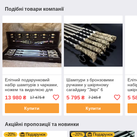
Подібні товари компанії
Елітний подарунковий
Шампури з бронзовими
Еліт
набір шампурів з чарками,
ручками у шкіряному
набі
ножем та виделкою для
сагайдаку "Звірі" 6
шкір
м'яса 14 предметів
предметів подарунок на
"Щук
13 980
5 795
5 5
₴
₴
17 475 ₴
7 245 ₴
подарунок чоловікові на
День Народження
пода
ювілей
Нар
Купити
Купити
Акційні пропозиції та новинки
–20%
Подарунок
–20%
Подарунок