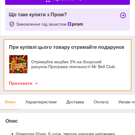
Що таке купити з Пром?
Замовлення під захистом
При купівлі цього товару отримайте подарунок
Отримуйте кешбек 3% на бонусний
рахунок.Програма лояльності Mr Bell Club.
Приховати
Опис
Характеристики
Доставка
Оплата
Умови п
Опис
Шампура Щука: 6 штук, тверда харчова неіржавка