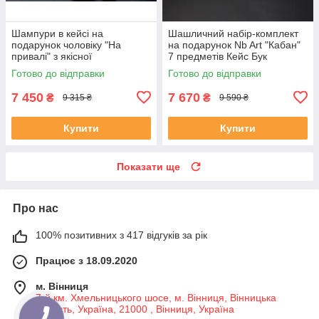
Шампури в кейсі на
Шашличний набір-комплект
подарунок чоловіку "На
на подарунок Nb Art "Кабан"
привалі" з якісної
7 предметів Кейс Бук
нержавіючої сталі
Готово до відправки
Готово до відправки
7 450
7 670
₴
₴
9 315 ₴
9 590 ₴
Купити
Купити
Показати ще
Про нас
100% позитивних з 417 відгуків за рік
Працює з 18.09.2020
м. Вінниця
7-й км. Хмельницького шосе, м. Вінниця, Вінницька
область, Україна, 21000 , Вінниця, Україна