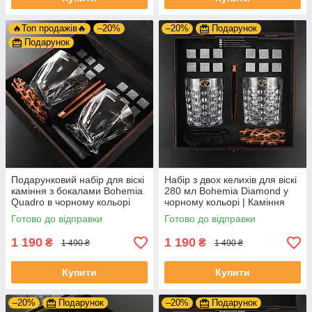
🔥Топ продажів🔥
–20%
–20%
Подарунок
Подарунок
Подарунковий набір для віскі
Набір з двох келихів для віскі
каміння з бокалами Bohemia
280 мл Bohemia Diamond у
Quadro в чорному кольорі
чорному кольорі | Каміння
340 мл
для охолодження напою
Готово до відправки
Готово до відправки
1 190
1 190
₴
₴
1 490 ₴
1 490 ₴
Купити
Купити
–20%
Подарунок
–20%
Подарунок