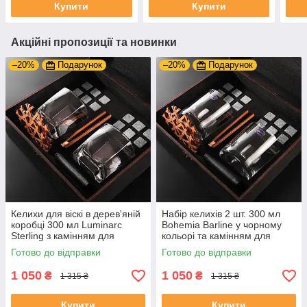
Купити
Купити
Акційні пропозиції та новинки
–20%
Подарунок
–20%
Подарунок
Келихи для віскі в дерев'яній
Набір келихів 2 шт. 300 мл
коробці 300 мл Luminarc
Bohemia Barline у чорному
Sterling з камінням для
кольорі та камінням для
охолодження напою
охолодження напою
Готово до відправки
Готово до відправки
1 050
1 050
₴
₴
1 315 ₴
1 315 ₴
Купити
Купити