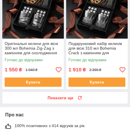
Оригінальні келихи для віскі
Подарунковий набір келихів
300 мл Bohemia Zig-Zag з
для віскі 310 мл Bohemia
камінням для охолодження
Crack з камінням для
напою
охолодження напою
Готово до відправки
Готово до відправки
1 550
1 910
₴
₴
1 940 ₴
2 390 ₴
Купити
Купити
Показати ще
Про нас
100% позитивних з 414 відгуків за рік