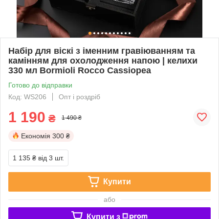
Набір для віскі з іменним гравіюванням та
камінням для охолодження напою | келихи
330 мл Bormioli Rocco Cassiopea
Готово до відправки
Код: WS206
Опт і роздріб
1 190
₴
1 490 ₴
Економія
300 ₴
1 135 ₴
від 3 шт.
Купити
або
Купити з