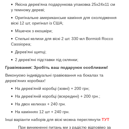
Якісна дерев'яна подарункова упаковка 25х24х11 см
у темному дереві;
Оригінальне американське каміння для охолодження
віскі 12 шт, оригінал із США;
Мішечок з екошкіри;
Стильні келихи для віскі 2 шт. 330 мл Bormioli Rocco
Cassiopea;
Дерев'яні щипці;
2 дерев'яні підставки під склянки;
Гравіювання: Зробіть ваш подарунок особливим!
Виконуємо індивідуальні гравіювання на бокалах та
дерев'яних коробках!
На дерев'яній коробці (зовні) + 200 грн;
На дерев'яній коробці (всередині) + 200 грн.;
На двох келихах + 240 грн.
На каміннях 12 шт + 240 грн.
Інші варіанти наборів для віскі можна переглянути
ТУТ
При виникненні питань ми з радістю відповімо за