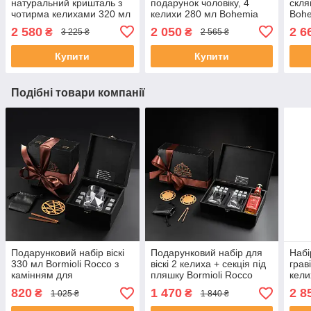
натуральний кришталь з
подарунок чоловіку, 4
скля
чотирма келихами 320 мл
келихи 280 мл Bohemia
Bohe
Bohemia Timesquare з
Diamond в темному дереві
темн
2 580
2 050
2 6
₴
₴
3 225 ₴
2 565 ₴
камінням для віскі
Купити
Купити
Подібні товари компанії
Подарунковий набір віскі
Подарунковий набір для
Набі
330 мл Bormioli Rocco з
віскі 2 келиха + секція під
грав
камінням для
пляшку Bormioli Rocco
кели
охолодження напою
Cassiopea у дерев'яній
Cass
820
1 470
2 8
₴
₴
1 025 ₴
1 840 ₴
коробці | келихи 410 мл