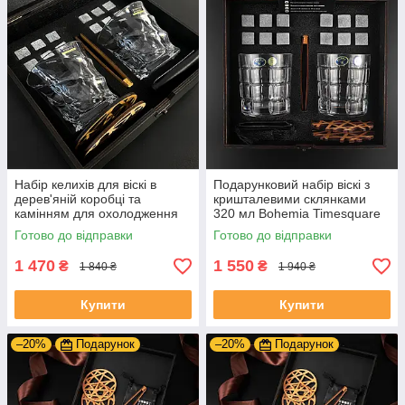
Набір келихів для віскі в
Подарунковий набір віскі з
дерев'яній коробці та
кришталевими склянками
камінням для охолодження
320 мл Bohemia Timesquare
напою | келихи 300 мл
та камінням для
Готово до відправки
Готово до відправки
Bohemia Сassablanca
охолодження напою
1 470
1 550
₴
₴
1 840 ₴
1 940 ₴
Купити
Купити
–20%
Подарунок
–20%
Подарунок