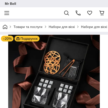
Mr Bell
Товари та послуги
Набори для віскі
Набори для віскі 
–20%
Подарунок