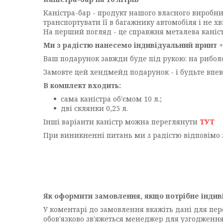
Каністра-бар - продукт нашого власного виробни
транспортувати її в багажнику автомобіля і не хв
На перший погляд - це справжня металева каніст
Ми з радістю нанесемо індивідуальний принт +
Ваш подарунок завжди буде під рукою: на риболовл
Замовте цей хендмейд подарунок - і будьте впев
В комплект входить:
сама каністра об'ємом 10 л.;
дві склянки 0,25 л.
Інші варіанти каністр можна переглянути
ТУТ
При виникненні питань ми з радістю відповімо 
Як оформити замовлення, якщо потрібне індив
У коментарі до замовлення вкажіть дані для пе
обов'язково зв'яжеться менеджер для узгодженн