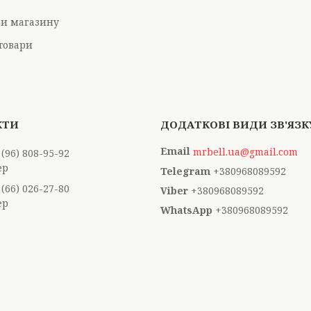
ри магазину
товари
mrbell.ua@gmail.com
 (96) 808-95-92
ер
+380968089592
 (66) 026-27-80
+380968089592
ер
+380968089592