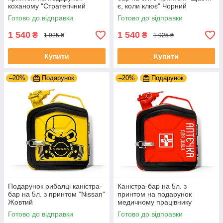
коханому "Стратегічний
є, коли клює" Чорний
запас" Жовтий
Готово до відправки
Готово до відправки
1 540
1 540
₴
₴
1 925 ₴
1 925 ₴
Купити
Купити
–20%
Подарунок
–20%
Подарунок
Подарунок рибалці каністра-
Каністра-бар на 5л. з
бар на 5л. з принтом "Nissan"
принтом на подарунок
Жовтий
медичному працівнику
"Аптечка для душі" Червоний
Готово до відправки
Готово до відправки