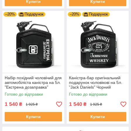
Купити
Купити
–20%
Подарунок
–20%
Подарунок
Набір похідний чоловічий для
Каністра-бар оригінальний
автомобіліста каністра на 5л.
подарунок чоловікові на 5л.
"Екстрена дозаправка"
"Jack Daniels" Чорний
Жовтий
Готово до відправки
Готово до відправки
1 540
1 540
₴
₴
1 925 ₴
1 925 ₴
Купити
Купити