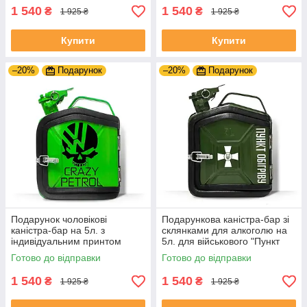
1 540
1 540
₴
₴
1 925 ₴
1 925 ₴
Купити
Купити
–20%
Подарунок
–20%
Подарунок
Подарунок чоловікові
Подарункова каністра-бар зі
каністра-бар на 5л. з
склянками для алкоголю на
індивідуальним принтом
5л. для військового "Пункт
"Crazy Petrol" Зелений
обігріву" Зелений
Готово до відправки
Готово до відправки
1 540
1 540
₴
₴
1 925 ₴
1 925 ₴