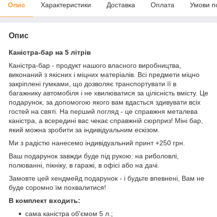
Опис
Характеристики
Доставка
Оплата
Умови п
Опис
Каністра-бар на 5 літрів
Каністра-бар - продукт нашого власного виробництва,
виконаний з якісних і міцних матеріалів. Всі предмети міцно
закріплені гумками, що дозволяє транспортувати її в
багажнику автомобіля і не хвилюватися за цілісність вмісту. Це
подарунок, за допомогою якого вам вдасться здивувати всіх
гостей на святі. На перший погляд - це справжня металева
каністра, а всередині вас чекає справжній сюрприз! Міні бар,
який можна зробити за індивідуальним ескізом.
Ми з радістю нанесемо індивідуальний принт +250 грн.
Ваш подарунок завжди буде під рукою: на риболовлі,
полюванні, пікніку, в гаражі, в офісі або на дачі.
Замовте цей хендмейд подарунок - і будьте впевнені, Вам не
буде соромно їм похвалитися!
В комплект входить:
сама каністра об'ємом 5 л.;