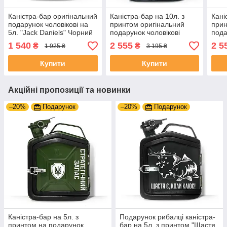
Каністра-бар оригінальний
Каністра-бар на 10л. з
Кані
подарунок чоловікові на
принтом оригінальний
прин
5л. "Jack Daniels" Чорний
подарунок чоловікові
пода
"Skoda" Чорний
"Cra
1 540
2 555
2 5
₴
₴
1 925 ₴
3 195 ₴
зел
Купити
Купити
Акційні пропозиції та новинки
–20%
Подарунок
–20%
Подарунок
Каністра-бар на 5л. з
Подарунок рибалці каністра-
принтом на подарунок
бар на 5л. з принтом "Щастя