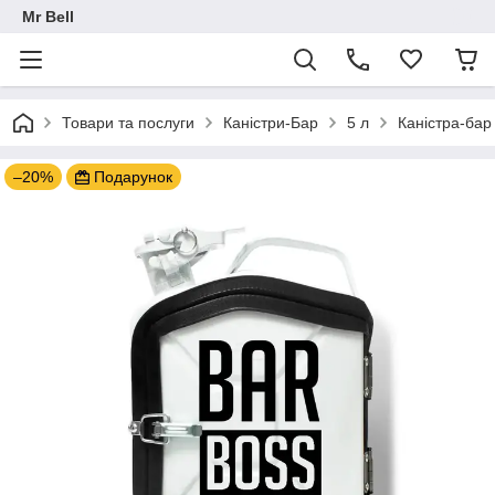
Mr Bell
Товари та послуги
Каністри-Бар
5 л
Каністра-бар
–20%
Подарунок