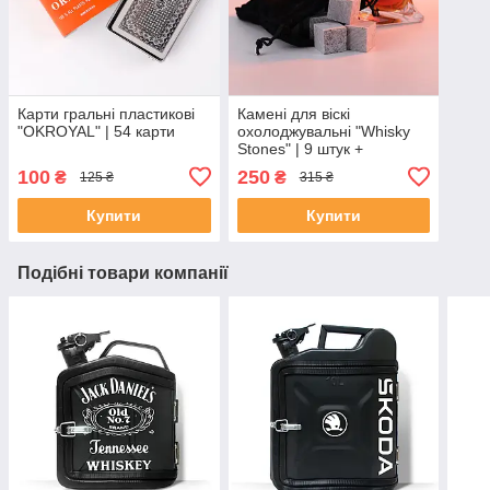
Карти гральні пластикові
Камені для віскі
"OKROYAL" | 54 карти
охолоджувальні "Whisky
Stones" | 9 штук +
оксамитовий чохол
100
250
₴
₴
125 ₴
315 ₴
Купити
Купити
Подібні товари компанії