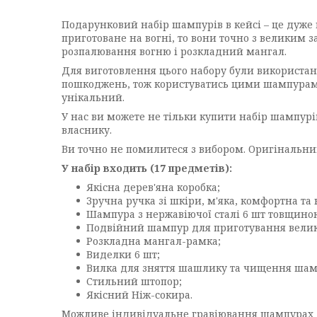
Подарунковий набір шампурів в кейсі – це дуже 
приготоване на вогні, то вони точно з великим
розпалювання вогню і розкладний мангал.
Для виготовлення цього набору були використані
пошкоджень, тож користуватись цими шампурами
унікальний.
У нас ви можете не тільки купити набір шампурі
власнику.
Ви точно не помилитеся з вибором. Оригінальни
У набір входить (17 предметів):
Якісна дерев'яна коробка;
Зручна ручка зі шкіри, м'яка, комфортна та
Шампура з нержавіючої сталі 6 шт товщиною
Подвійний шампур для приготування великих
Розкладна мангал-рамка;
Виделки 6 шт;
Вилка для зняття шашлику та чищення шам
Стильний штопор;
Якісний Ніж-сокира.
Можливе індивідуальне гравіювання шампурах +35