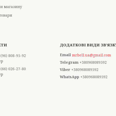
ри магазину
товари
mrbell.ua@gmail.com
 (96) 808-95-92
ер
+380968089592
 (66) 026-27-80
+380968089592
ер
+380968089592