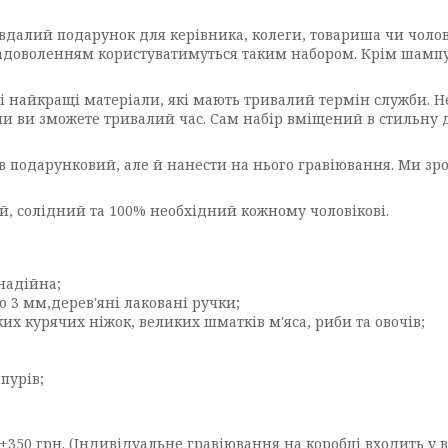
вдалий подарунок для керівника, колеги, товариша чи чолові
 задоволенням користуватимуться таким набором. Крім шампу
 найкращі матеріали, які мають тривалий термін служби. Не
 ви зможете тривалий час. Сам набір вміщений в стильну д
в подарунковий, але й нанести на нього гравіювання. Ми зр
й, солідний та 100% необхідний кожному чоловікові.
 надійна;
 3 мм,дерев'яні лаковані ручки;
 курячих ніжок, великих шматків м'яса, риби та овочів;
пурів;
0 грн. (Індивідуальне гравіювання на коробці входить у ва