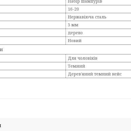
Набір шампурів
16-20
Нержавіюча сталь
3 мм
дерево
Новий
ки
Для чоловіків
Темний
Дерев'яний темний кейс
И