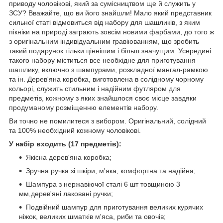
приводу чоловікові, який за сумісництвом ще й служить у
ЗСУ? Вважайте, що ви його знайшли! Мало який представник
сильної статі відмовиться від набору для шашликів, з яким
пікніки на природі заграють зовсім новими фарбами, до того ж
з оригінальним індивідуальним гравіюванням, що зробить
такий подарунок тільки ціннішим і більш значущим. Усередині
такого набору міститься все необхідне для приготування
шашлику, включно з шампурами, розкладної мангал-рамкою
та ін. Дерев'яна коробка, виготовлена в солідному чорному
кольорі, служить стильним і надійним футляром для
предметів, кожному з яких знайшлося своє місце завдяки
продуманому розміщенню елементів набору.
Ви точно не помилитеся з вибором. Оригінальний, солідний
та 100% необхідний кожному чоловікові.
У набір входить (17 предметів):
Якісна дерев'яна коробка;
Зручна ручка зі шкіри, м'яка, комфортна та надійна;
Шампура з нержавіючої сталі 6 шт товщиною 3
мм,дерев'яні лаковані ручки;
Подвійний шампур для приготування великих курячих
ніжок, великих шматків м'яса, риби та овочів;