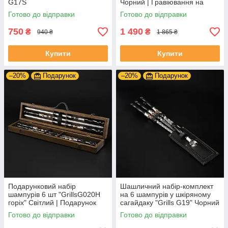
G17S
Чорний | Гравіювання на
замовлення
Готово до відправки
Готово до відправки
750
1 490
₴
₴
940 ₴
1 865 ₴
Купити
Купити
–20%
Подарунок
–20%
Подарунок
Подарунковий набір
Шашличний набір-комплект
шампурів 6 шт "GrillsG020H
на 6 шампурів у шкіряному
горіх" Світлий | Подарунок
сагайдаку "Grills G19" Чорний
для чоловіка, батька, сина
| Гравіювання на замовлення
Готово до відправки
Готово до відправки