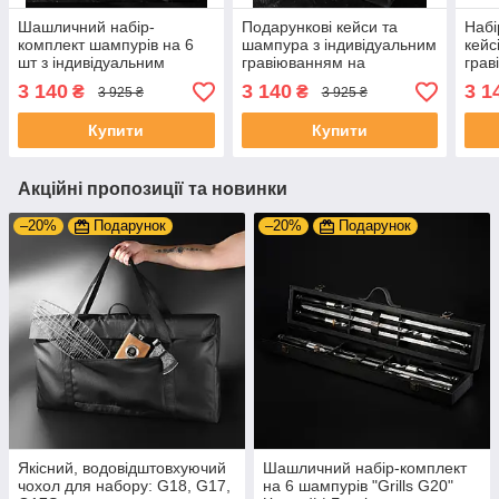
Шашличний набір-
Подарункові кейси та
Набі
комплект шампурів на 6
шампура з індивідуальним
кейс
шт з індивідуальним
гравіюванням на
грав
гравіюванням, подарунок
замовлення, подарунок
чоло
3 140
3 140
3 1
₴
₴
3 925 ₴
3 925 ₴
на ювілей чоловікові | 17
Полковнику Капітану
Наро
предметів
Ротному ЗСУ | 17
пред
Купити
Купити
предметів
Акційні пропозиції та новинки
–20%
Подарунок
–20%
Подарунок
Якісний, водовідштовхуючий
Шашличний набір-комплект
чохол для набору: G18, G17,
на 6 шампурів "Grills G20"