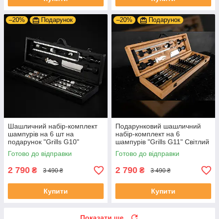
–20%
Подарунок
–20%
Подарунок
Шашличний набір-комплект
Подарунковий шашличний
шампурів на 6 шт на
набір-комплект на 6
подарунок "Grills G10"
шампурів "Grills G11" Світлий
Чорний | 17 предметів +
Готово до відправки
Готово до відправки
Гравіювання на замовлення
2 790
2 790
₴
₴
3 490 ₴
3 490 ₴
Купити
Купити
Показати ще