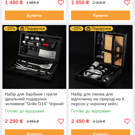
1 490
1 850
₴
₴
1 865 ₴
2 315 ₴
Купити
Купити
–20%
Подарунок
–20%
Подарунок
Набір для барбекю і гриля
Набір для пікніка для
ідеальний подарунок
відпочинку на природі на 6
чоловікові "Grills G14" Чорний
персон у чорному кейсі
| 19 предметів + Гравіювання
Готово до відправки
Готово до відправки
на замовлення
2 290
2 490
₴
₴
2 865 ₴
3 115 ₴
Купити
Купити