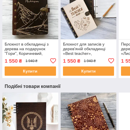
Блокнот в обкладинці з
Блокнот для записів у
Перс
дерева на подарунок
дерев'яній обкладинці
дере
"Гори", Коричневий,
«Best teacher»,
«Лис
Розмір A5
корпоративний подарунок,
пода
1 550
1 550
1 5
₴
₴
1 940 ₴
1 940 ₴
Коричневий, Розмір A5
Розм
Купити
Купити
Подібні товари компанії