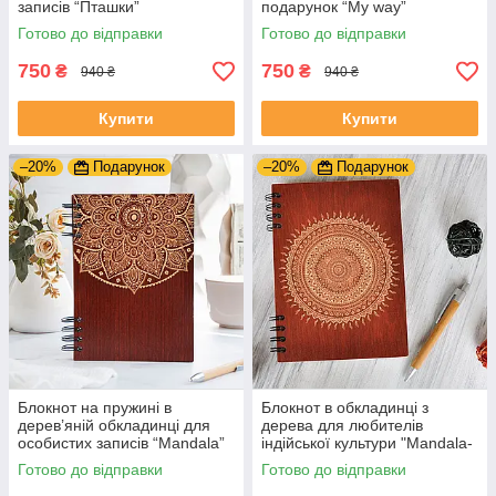
записів “Пташки”
подарунок “My way”
Готово до відправки
Готово до відправки
750
750
₴
₴
940 ₴
940 ₴
Купити
Купити
–20%
Подарунок
–20%
Подарунок
Блокнот на пружині в
Блокнот в обкладинці з
дерев’яній обкладинці для
дерева для любителів
особистих записів “Mandala”
індійської культури "Mandala-
1"
Готово до відправки
Готово до відправки