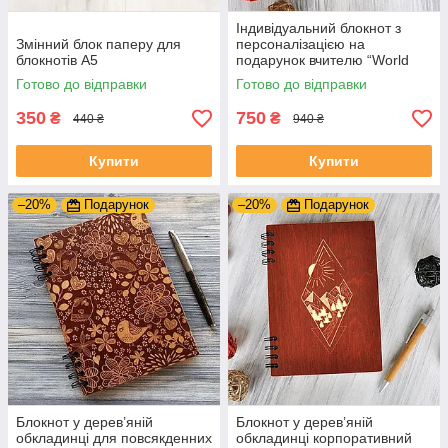
Індивідуальний блокнот з
Змінний блок паперу для
персоналізацією на
блокнотів А5
подарунок вчителю “World
best teacher”
Готово до відправки
Готово до відправки
350
750
₴
₴
440 ₴
940 ₴
Купити
Купити
–20%
Подарунок
–20%
Подарунок
Блокнот у дерев’яній
Блокнот у дерев’яній
обкладинці для повсякденних
обкладинці корпоративний