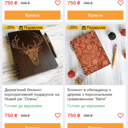
750
750
₴
₴
940 ₴
940 ₴
Купити
Купити
–20%
Подарунок
–20%
Подарунок
Дерев’яний блокнот
Блокнот в обкладинці з
корпоративний подарунок на
дерева з персональним
Новий рік “Олень”
гравіюванням “Квіти”
Готово до відправки
Готово до відправки
750
750
₴
₴
940 ₴
940 ₴
Купити
Купити