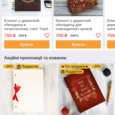
Блокнот у дерев’яній
Блокнот у дерев’яній
Блок
обкладинці в
обкладинці для
дере
патріотичному стилі “Герб
повсякденних записів
напи
України”
“Пташки”
Ukra
750
750
750
₴
₴
940 ₴
940 ₴
Купити
Купити
Акційні пропозиції та новинки
–20%
Подарунок
🔥Топ продажів🔥
–20%
Подарунок