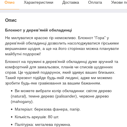
Опис
Характеристики
Доставка
Оплата
Умови п
Опис
Блокнот у дерев’яній обкладинці
Не милуватися красою гір неможливо. Блокнот “Гора” у
дерев’яній обкладинці дозволить насолоджуватися гірськими
вершинами щодня, а ще на його сторінках можна планувати
майбутні подорожі!
Блокнот на пружині в дерев’яній обкладинці дуже зручний та
комфортний для замальовок, планів чи списків щоденних
справ. Це чудовий подарунок, який здивує ваших близьких.
Такий презент підійде будь-якій людині, адже ми можемо
зробити будь-яке гравіювання за вашим бажанням.
Ви можете вибрати колір обкладинки: світле дерево
(natural), темне дерево (palisander), червоне дерево
(mahogany).
Матеріал: березова фанера, папір.
Кількість аркушів: 80 шт.
Палітурка: металева пружина.