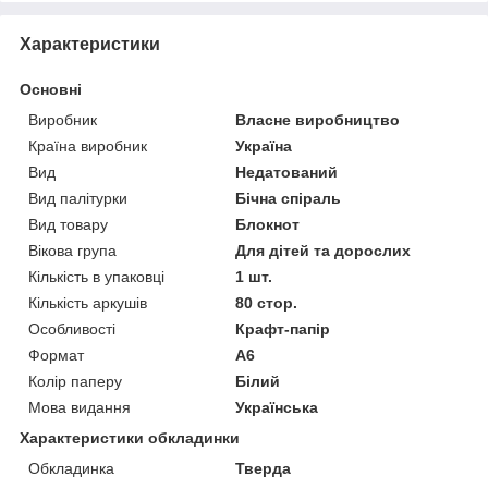
Характеристики
Основні
Виробник
Власне виробництво
Країна виробник
Україна
Вид
Недатований
Вид палітурки
Бічна спіраль
Вид товару
Блокнот
Вікова група
Для дітей та дорослих
Кількість в упаковці
1 шт.
Кількість аркушів
80 стор.
Особливості
Крафт-папір
Формат
A6
Колір паперу
Білий
Мова видання
Українська
Характеристики обкладинки
Обкладинка
Тверда