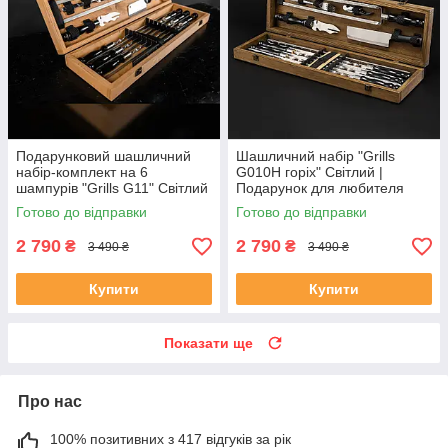
Подарунковий шашличний
Шашличний набір "Grills
набір-комплект на 6
G010H горіх" Світлий |
шампурів "Grills G11" Світлий
Подарунок для любителя
відпочинку
Готово до відправки
Готово до відправки
2 790
2 790
₴
₴
3 490 ₴
3 490 ₴
Купити
Купити
Показати ще
Про нас
100% позитивних з 417 відгуків за рік