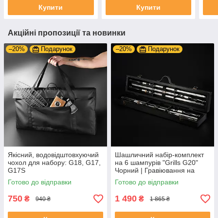
замовлення
Купити
Купити
Акційні пропозиції та новинки
–20%
Подарунок
–20%
Подарунок
Якісний, водовідштовхуючий
Шашличний набір-комплект
чохол для набору: G18, G17,
на 6 шампурів "Grills G20"
G17S
Чорний | Гравіювання на
замовлення
Готово до відправки
Готово до відправки
750
1 490
₴
₴
940 ₴
1 865 ₴