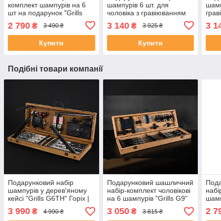
комплект шампурів на 6
шампурів 6 шт. для
шамп
шт на подарунок "Grills
чоловіка з гравіюванням
грав
G10" Чорний | 17
на замовлення в чорному
замо
2 790
3 140
3 1
₴
₴
3 490 ₴
3 925 ₴
предметів + Гравіювання
кольорі | 17 предметів
куму
на замовлення
Ювіл
Купити
Купити
Подібні товари компанії
Подарунковий набір
Подарунковий шашличний
Под
шампурів у дерев'яному
набір-комплект чоловікові
набі
кейсі "Grills G6TH" Горіх |
на 6 шампурів "Grills G9"
шамп
24 предметів +
Світлий
Світ
3 990
3 050
2 7
₴
₴
4 990 ₴
3 815 ₴
Гравіювання на