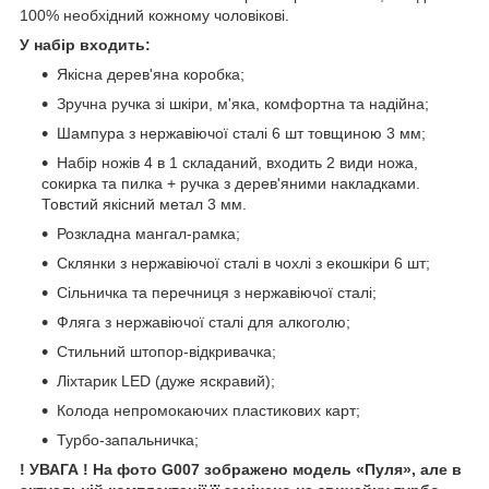
100% необхідний кожному чоловікові.
У набір входить:
Якісна дерев'яна коробка;
Зручна ручка зі шкіри, м'яка, комфортна та надійна;
Шампура з нержавіючої сталі 6 шт товщиною 3 мм;
Набір ножів 4 в 1 складаний, входить 2 види ножа,
сокирка та пилка + ручка з дерев'яними накладками.
Товстий якісний метал 3 мм.
Розкладна мангал-рамка;
Склянки з нержавіючої сталі в чохлі з екошкіри 6 шт;
Сільничка та перечниця з нержавіючої сталі;
Фляга з нержавіючої сталі для алкоголю;
Стильний штопор-відкривачка;
Ліхтарик LED (дуже яскравий);
Колода непромокаючих пластикових карт;
Турбо-запальничка;
! УВАГА ! На фото G007 зображено модель «Пуля», але в