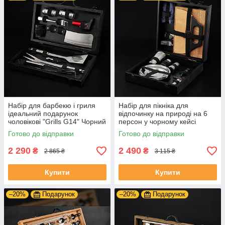
Набір для барбекю і гриля
Набір для пікніка для
ідеальний подарунок
відпочинку на природі на 6
чоловікові "Grills G14" Чорний
персон у чорному кейсі
| 19 предметів + Гравіювання
Готово до відправки
Готово до відправки
на замовлення
2 290
2 490
₴
₴
2 865 ₴
3 115 ₴
Купити
Купити
–20%
Подарунок
–20%
Подарунок