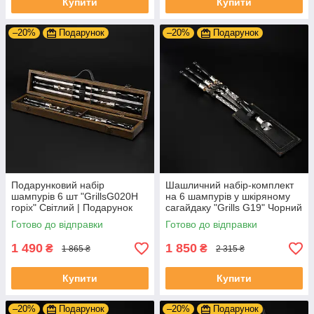
Купити
Купити
–20%
Подарунок
–20%
Подарунок
Подарунковий набір
Шашличний набір-комплект
шампурів 6 шт "GrillsG020H
на 6 шампурів у шкіряному
горіх" Світлий | Подарунок
сагайдаку "Grills G19" Чорний
для чоловіка, батька, сина
| Гравіювання на замовлення
Готово до відправки
Готово до відправки
1 490
1 850
₴
₴
1 865 ₴
2 315 ₴
Купити
Купити
–20%
Подарунок
–20%
Подарунок