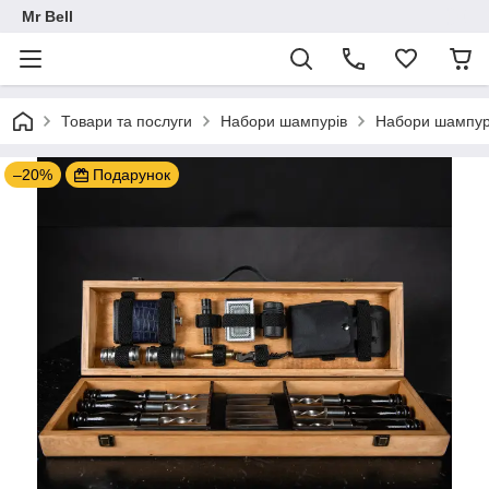
Mr Bell
Товари та послуги
Набори шампурів
Набори шампурів
–20%
Подарунок