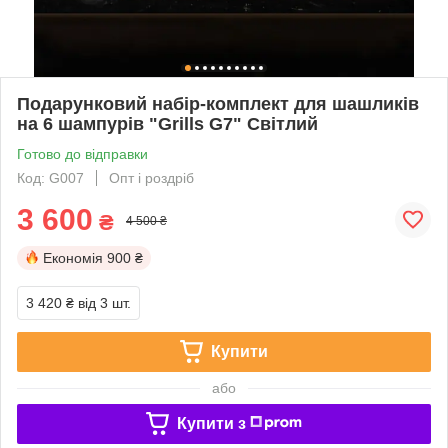
Подарунковий набір-комплект для шашликів
на 6 шампурів "Grills G7" Світлий
Готово до відправки
Код: G007
Опт і роздріб
3 600
₴
4 500 ₴
Економія
900 ₴
3 420 ₴
від 3 шт.
Купити
або
Купити з