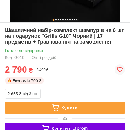
Шашличний набір-комплект шампурів на 6 шт
на подарунок "Grills G10" Чорний | 17
предметів + Гравіювання на замовлення
Готово до відправки
Код: G010
Опт і роздріб
2 790
₴
3 490 ₴
Економія
700 ₴
2 655 ₴
від 3 шт.
Купити
або
Купити з