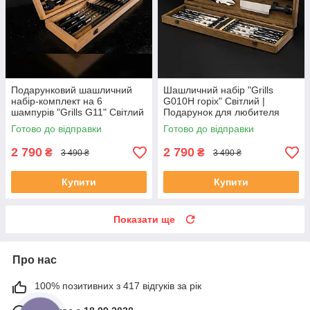
Подарунковий шашличний
Шашличний набір "Grills
набір-комплект на 6
G010H горіх" Світлий |
шампурів "Grills G11" Світлий
Подарунок для любителя
відпочинку
Готово до відправки
Готово до відправки
2 790
2 790
₴
₴
3 490 ₴
3 490 ₴
Купити
Купити
Показати ще
Про нас
100% позитивних з 417 відгуків за рік