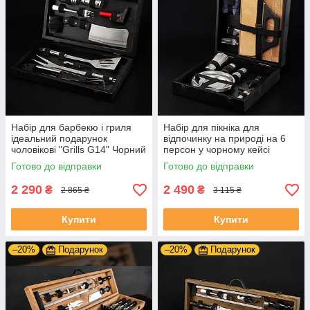
Набір для барбекю і гриля
Набір для пікніка для
ідеальний подарунок
відпочинку на природі на 6
чоловікові "Grills G14" Чорний
персон у чорному кейсі
| 19 предметів + Гравіювання
Готово до відправки
Готово до відправки
на замовлення
2 290
2 490
₴
₴
2 865 ₴
3 115 ₴
Купити
Купити
–20%
Подарунок
–20%
Подарунок