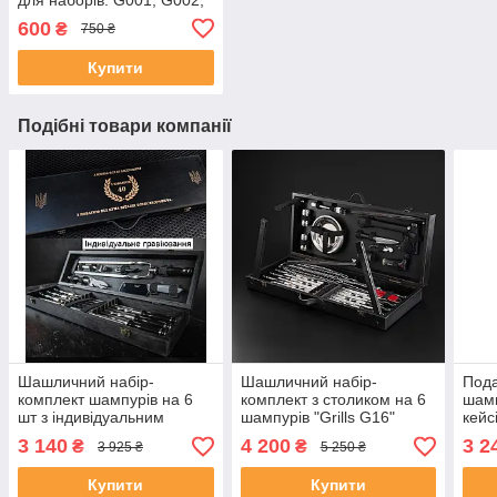
G003, G006, G007, G008,
600
₴
750 ₴
G009, G010, G011, G012
Чохол власного
Купити
виробництв
Подібні товари компанії
Шашличний набір-
Шашличний набір-
Пода
комплект шампурів на 6
комплект з столиком на 6
шамп
шт з індивідуальним
шампурів "Grills G16"
кейс
гравіюванням, подарунок
Чорний | 30 предметів +
17 п
3 140
4 200
3 2
₴
₴
3 925 ₴
5 250 ₴
на ювілей чоловікові | 17
Гравіювання на
Грав
предметів
замовлення
зам
Купити
Купити