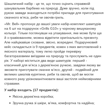
Шашличний набір - це те, що точно оцінить справжній
шанувальник барбекю на природі. Дуже зручно, коли під
рукою завжди знаходяться потрібні прилади для приготування
смачного м’яса, риби чи овочів-гриль.
«Mr. Bell» пропонує до вашої уваги набір-комплект шампурів
на 6 шт на подарунок «Grills G10» у чорному вишуканому
кольорі. Тільки поглянувши на упакування, яке може бути ще
й з гравіюванням, можна відмітити оригінальність презенту.
Але найцікавіше сховане, звісно, всередині. Подарунковий
кейс складається із 9 предметів, кожен з яких виготовлений з
якісного матеріалу, тому легко пройде перевірку
багаторазовими виїздами на природу та прослужить не один
рік. У наборі міститься два види шампурів: перший -
класичний для м’яса з дерев’яною ручкою, завдяки якому ви
зможете приготувати смачне м’ясо, другий - подвійний для
великих шматків курятини, риби та овочів, щоб ви могли
кожного разу урізноманітнювати ваші застілля неймовірними
стравами.
У набір входить (17 предметів):
Якісна дерев'яна коробка;
Зручна ручка зі шкіри, м'яка, комфортна та надійна;