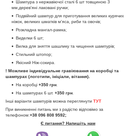
Шампура з нержавіючої сталі 6 шт товщиною 3
мм,дерев'яні лаковані ручки;
Подвійний шампур для приготування великих курячих
ніжок, великих шматків м'яса, риби та овочів;
Розкладна мангал-рамка;
Виделки 6 шт;
Вилка для зняття шашлику та чищення шампурів;
Стильний штопор;
Якісний Ніж-сокира.
! Можливе індивідуальне гравіювання на коробці та
шампурах (логотипи, ініціали, вітання).
На коробці
+350 грн
.
На шампурах 6 шт.
+350 грн
.
Інші варіанти шампурів можна переглянути
ТУТ
При виникненні питань ми з радістю відповімо за
телефоном:
+38 096 808 9592;
Є питання? Напишіть нам