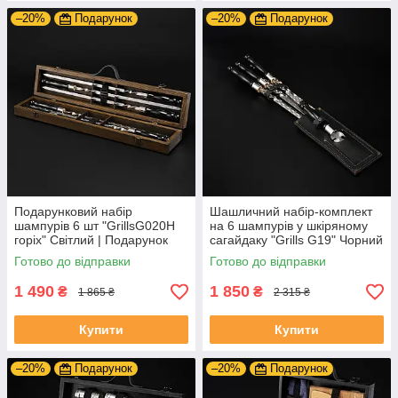
–20%
Подарунок
–20%
Подарунок
Подарунковий набір
Шашличний набір-комплект
шампурів 6 шт "GrillsG020H
на 6 шампурів у шкіряному
горіх" Світлий | Подарунок
сагайдаку "Grills G19" Чорний
для чоловіка, батька, сина
| Гравіювання на замовлення
Готово до відправки
Готово до відправки
1 490
1 850
₴
₴
1 865 ₴
2 315 ₴
Купити
Купити
–20%
Подарунок
–20%
Подарунок