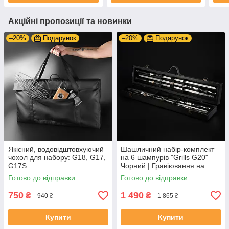
Акційні пропозиції та новинки
–20%
Подарунок
–20%
Подарунок
Якісний, водовідштовхуючий
Шашличний набір-комплект
чохол для набору: G18, G17,
на 6 шампурів "Grills G20"
G17S
Чорний | Гравіювання на
замовлення
Готово до відправки
Готово до відправки
750
1 490
₴
₴
940 ₴
1 865 ₴
Купити
Купити