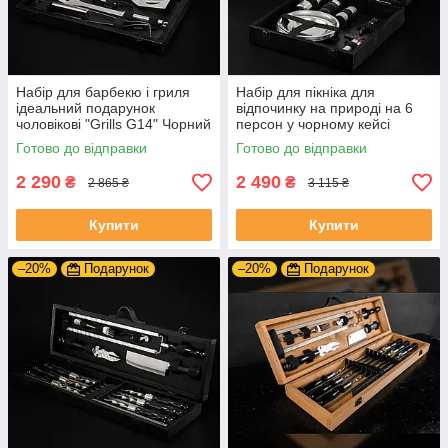
Набір для барбекю і гриля
Набір для пікніка для
ідеальний подарунок
відпочинку на природі на 6
чоловікові "Grills G14" Чорний
персон у чорному кейсі
| 19 предметів + Гравіювання
Готово до відправки
Готово до відправки
на замовлення
2 290
2 490
₴
₴
2 865 ₴
3 115 ₴
Купити
Купити
–20%
Подарунок
–20%
Подарунок