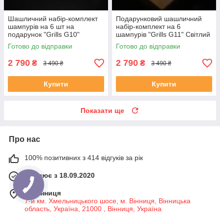
Шашличний набір-комплект
Подарунковий шашличний
шампурів на 6 шт на
набір-комплект на 6
подарунок "Grills G10"
шампурів "Grills G11" Світлий
Чорний | 17 предметів +
Готово до відправки
Готово до відправки
Гравіювання на замовлення
2 790
2 790
₴
₴
3 490 ₴
3 490 ₴
Купити
Купити
Показати ще
Про нас
100% позитивних з 414 відгуків за рік
Працює з 18.09.2020
м. Вінниця
7-й км. Хмельницького шосе, м. Вінниця, Вінницька
область, Україна, 21000 , Вінниця, Україна