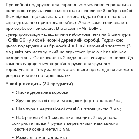
При виборі подарунка для справжнього чоловіка справжньою
паличкою-виручалочкою може стати шашличний набір в кейсі.
Всім відомо, що сильна стать готова віддати багато чого за
справді смачно приготоване м’ясо. Але ж саме вони знають
про барбекю найкраще. В магазині «Mr. Bell» є
суперпропозиція - шашличний набір-комплект на 6 шампурів
«Grills G6» у якісній чорній дерев’яній коробці. Родзинкою
цього подарунку є набір ножів 4 в 1, які виконані з товстого (3
мм) якісного металу, який не вкриється іржею після кількох
використань. Сюди входять 2 види ножів, сокирка та пилка. До
комплекту додається дерев’яна ручка для зручного
користування. Тому за допомогою цього приладдя ви зможете
розрізати м’ясо на гарні шматки.
У набір входить (24 предмети):
Якісна дерев'яна коробка;
Зручна ручка зі шкіри, м'яка, комфортна та надійна;
Шампура з нержавіючої сталі 6 шт товщиною 3 мм;
Набір ножів 4 в 1 складаний, входить 2 види ножа,
сокирка та пилка + ручка з дерев'яними накладками.
Товстий якісний метал 3 мм.
Розкладна мангал-рамка;