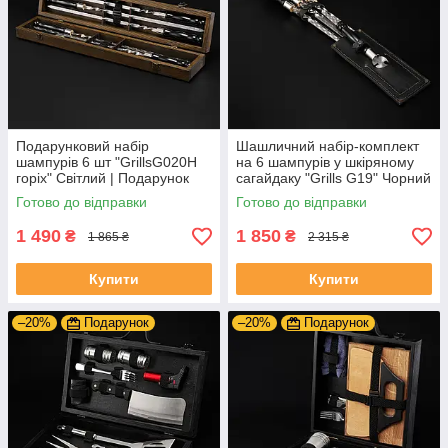
Подарунковий набір
Шашличний набір-комплект
шампурів 6 шт "GrillsG020H
на 6 шампурів у шкіряному
горіх" Світлий | Подарунок
сагайдаку "Grills G19" Чорний
для чоловіка, батька, сина
| Гравіювання на замовлення
Готово до відправки
Готово до відправки
1 490
1 850
₴
₴
1 865 ₴
2 315 ₴
Купити
Купити
–20%
Подарунок
–20%
Подарунок