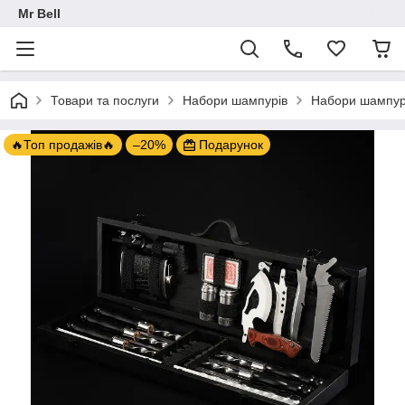
Mr Bell
Товари та послуги
Набори шампурів
Набори шампурів
🔥Топ продажів🔥
–20%
Подарунок