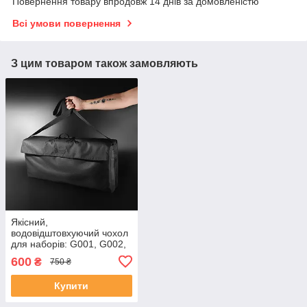
Повернення товару впродовж 14 днів за домовленістю
Всі умови повернення
З цим товаром також замовляють
Якісний,
водовідштовхуючий чохол
для наборів: G001, G002,
G003, G006, G007, G008,
600
₴
750 ₴
G009, G010, G011, G012
Чохол власного
Купити
виробництв