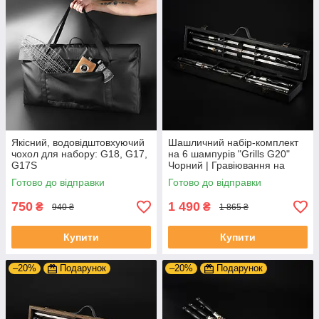
Якісний, водовідштовхуючий
Шашличний набір-комплект
чохол для набору: G18, G17,
на 6 шампурів "Grills G20"
G17S
Чорний | Гравіювання на
замовлення
Готово до відправки
Готово до відправки
750
1 490
₴
₴
940 ₴
1 865 ₴
Купити
Купити
–20%
Подарунок
–20%
Подарунок