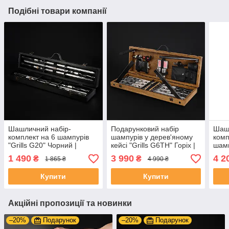
Подібні товари компанії
Шашличний набір-
Подарунковий набір
Шашл
комплект на 6 шампурів
шампурів у дерев'яному
комп
"Grills G20" Чорний |
кейсі "Grills G6TH" Горіх |
шамп
Гравіювання на
24 предметів +
Чорн
1 490
3 990
4 2
₴
₴
1 865 ₴
4 990 ₴
замовлення
Гравіювання на
Грав
замовлення
зам
Купити
Купити
Акційні пропозиції та новинки
–20%
Подарунок
–20%
Подарунок