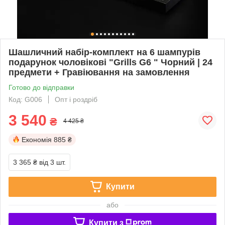
Шашличний набір-комплект на 6 шампурів
подарунок чоловікові "Grills G6 " Чорний | 24
предмети + Гравіювання на замовлення
Готово до відправки
Код: G006
Опт і роздріб
3 540
₴
4 425 ₴
Економія
885 ₴
3 365 ₴
від 3 шт.
Купити
або
Купити з