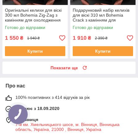
Оригінальні келихи для віскі
Подарунковий набір келихів
300 мл Bohemia Zig-Zag з
для віскі 310 мл Bohemia
камінням для охолодження
Crack з камінням для
напою
охолодження напою
Готово до відправки
Готово до відправки
1 550
1 910
₴
₴
1 940 ₴
2 390 ₴
Купити
Купити
Показати ще
Про нас
100% позитивних з 414 відгуків за рік
Працює з 18.09.2020
м. Вінниця
7-й км. Хмельницького шосе, м. Вінниця, Вінницька
область, Україна, 21000 , Вінниця, Україна