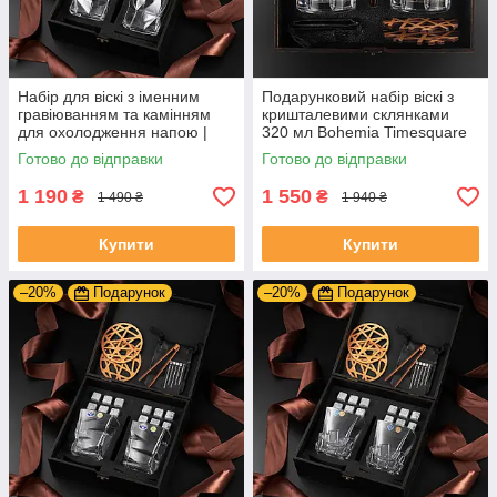
Набір для віскі з іменним
Подарунковий набір віскі з
гравіюванням та камінням
кришталевими склянками
для охолодження напою |
320 мл Bohemia Timesquare
келихи 330 мл Bormioli Rocco
та камінням для
Готово до відправки
Готово до відправки
Cassiopea
охолодження напою
1 190
1 550
₴
₴
1 490 ₴
1 940 ₴
Купити
Купити
–20%
Подарунок
–20%
Подарунок