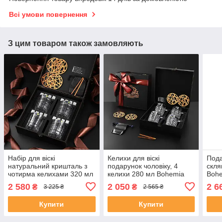
Всі умови повернення
З цим товаром також замовляють
Набір для віскі
Келихи для віскі
Пода
натуральний кришталь з
подарунок чоловіку, 4
скля
чотирма келихами 320 мл
келихи 280 мл Bohemia
Bohe
Bohemia Timesquare з
Diamond в темному дереві
темн
2 580
2 050
2 6
₴
₴
3 225 ₴
2 565 ₴
камінням для віскі
Купити
Купити