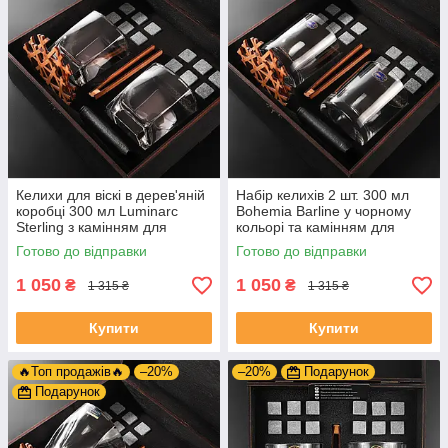
Келихи для віскі в дерев'яній
Набір келихів 2 шт. 300 мл
коробці 300 мл Luminarc
Bohemia Barline у чорному
Sterling з камінням для
кольорі та камінням для
охолодження напою
охолодження напою
Готово до відправки
Готово до відправки
1 050
1 050
₴
₴
1 315 ₴
1 315 ₴
Купити
Купити
🔥Топ продажів🔥
–20%
–20%
Подарунок
Подарунок