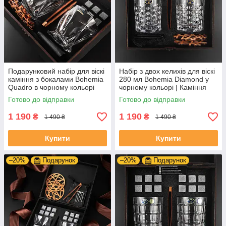
Подарунковий набір для віскі
Набір з двох келихів для віскі
каміння з бокалами Bohemia
280 мл Bohemia Diamond у
Quadro в чорному кольорі
чорному кольорі | Каміння
340 мл
для охолодження напою
Готово до відправки
Готово до відправки
1 190
1 190
₴
₴
1 490 ₴
1 490 ₴
Купити
Купити
–20%
Подарунок
–20%
Подарунок