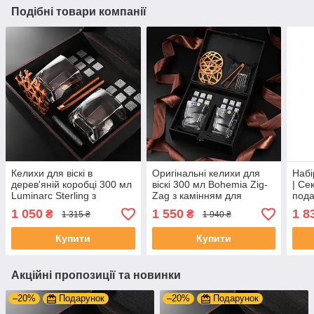
Подібні товари компанії
Келихи для віскі в
Оригінальні келихи для
Набі
дерев'яній коробці 300 мл
віскі 300 мл Bohemia Zig-
| Се
Luminarc Sterling з
Zag з камінням для
пода
камінням для
охолодження напою
Bohe
1 050
1 550
1 8
₴
₴
1 315 ₴
1 940 ₴
охолодження напою
300 
Купити
Купити
Акційні пропозиції та новинки
–20%
Подарунок
–20%
Подарунок