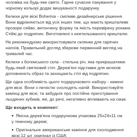
чоловіка на будь-яке свято. Гарне сучасне пакування у
чорному кольорі додає вишуканості подарунку.
Келихи для віскі Bohemia - сміливе дизайнерське рішення.
Вони відрізняються від усіх інших тим, що мають кришталеве
прозоре сяйво, витончену форму та якість перевірену роками.
Стійкі до подряпин. Виготовлені з неетильованого кришталю.
Не рекомендуємо використовувати склянки для гарячих
напоїв. Правильний догляд збереже первинний вигляд на
тривалий час.
Келихи з богемського скла - стильна річ, яка прикрашатиме
будь-який святковий стіл. Дерев'яні підставки для келихів
доповнюють образ та захищають стіл від подряпин.
Ще одна особливість цього подарункового набору - камені
для віскі. Вони з легкістю охолодять напій. Використовуйте
камінці для віскі, та забудьте про постійне приготування
льодяних кубиків, які, до речі, негативно впливають на смак.
Що входить в комплект:
Якісна дерев'яна подарункова упаковка 25х24х11 см
у темному дереві;
Оригінальне американське каміння для охолодження
віскі 12 шт, оригінал із США;