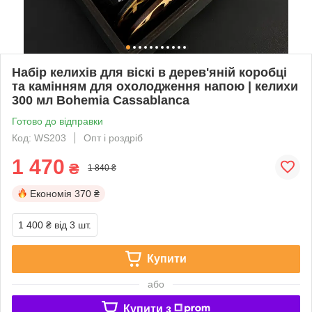
Набір келихів для віскі в дерев'яній коробці
та камінням для охолодження напою | келихи
300 мл Bohemia Сassablanca
Готово до відправки
Код: WS203
Опт і роздріб
1 470
₴
1 840 ₴
Економія
370 ₴
1 400 ₴
від 3 шт.
Купити
або
Купити з