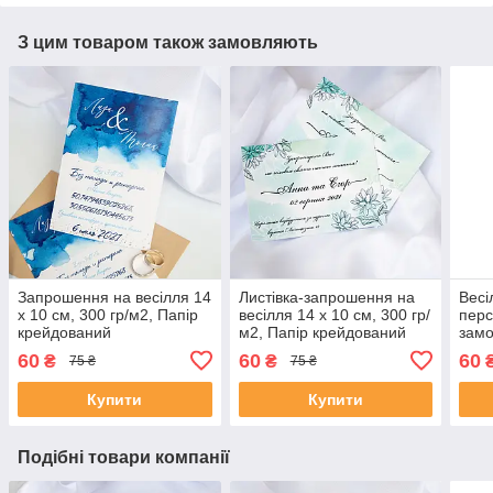
З цим товаром також замовляють
Запрошення на весілля 14
Листівка-запрошення на
Весі
х 10 см, 300 гр/м2, Папір
весілля 14 х 10 см, 300 гр/
перс
крейдований
м2, Папір крейдований
замо
300 
60
60
60
₴
₴
75 ₴
75 ₴
кре
Купити
Купити
Подібні товари компанії