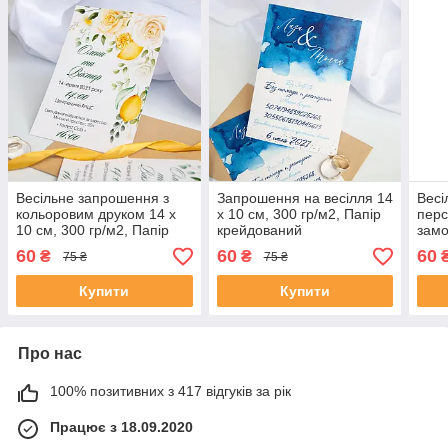
Весільне запрошення з
Запрошення на весілля 14
Весі
кольоровим друком 14 х
х 10 см, 300 гр/м2, Папір
перс
10 см, 300 гр/м2, Папір
крейдований
замо
крейдований
300 
60
60
60
₴
₴
75 ₴
75 ₴
кре
Купити
Купити
Про нас
100% позитивних з 417 відгуків за рік
Працює з 18.09.2020