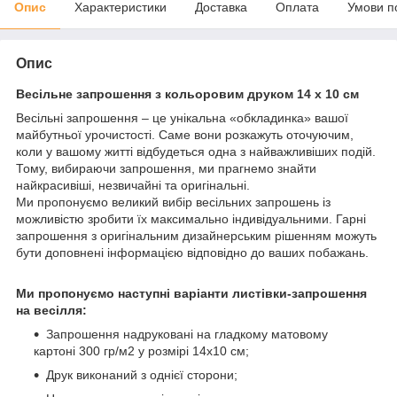
Опис
Характеристики
Доставка
Оплата
Умови п
Опис
Весільне запрошення з кольоровим друком 14 х 10 см
Весільні запрошення – це унікальна «обкладинка» вашої
майбутньої урочистості. Саме вони розкажуть оточуючим,
коли у вашому житті відбудеться одна з найважливіших подій.
Тому, вибираючи запрошення, ми прагнемо знайти
найкрасивіші, незвичайні та оригінальні.
Ми пропонуємо великий вибір весільних запрошень із
можливістю зробити їх максимально індивідуальними. Гарні
запрошення з оригінальним дизайнерським рішенням можуть
бути доповнені інформацією відповідно до ваших побажань.
Ми пропонуємо наступні варіанти листівки-запрошення
на весілля:
Запрошення надруковані на гладкому матовому
картоні 300 гр/м2 у розмірі 14х10 см;
Друк виконаний з однієї сторони;