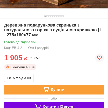
Дерев'яна подарункова скринька з
натурального горіха з суцільною кришкою | L
- 275x180x77 мм
Готово до відправки
Код: EB-4.2
Опт і роздріб
1 905
₴
2 385 ₴
Економія
480 ₴
1 815 ₴
від 3 шт.
Купити
або
Купити з