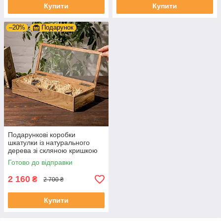
Купити
Купити
–20%
Подарунок
Подарункові коробки
шкатулки із натурального
дерева зі скляною кришкою
на подарунок дружині | XXL –
Готово до відправки
409x180x82 мм
2 160
₴
2 700 ₴
Купити