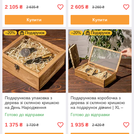
2 105
2 605
₴
₴
2 635 ₴
3 260 ₴
Купити
Купити
–20%
Подарунок
–20%
Подарунок
Подарункова упаковка з
Подарункова коробочка з
дерева зі скляною кришкою
дерева зі скляною кришкою
на День Народження
на подарунок дівчині | XL –
чоловікові | M - 208x180x82
342x180x82 мм
Готово до відправки
Готово до відправки
мм
1 375
1 935
₴
₴
1 720 ₴
2 420 ₴