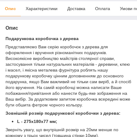
Опис
Характеристики
Доставка
Оплата
Умови п
Опис
Подарункова коробочка з дерева
Представляємо Вам серію коробочок з дерева для
оформлення і вручення різноманітних подарунків.
Високоякісне виробництво майстрів столярної справи,
застосування тільки натуральних матеріалів - деревини, клею
і масел, і якісна металева фурнітура роблять нашу
подарункову коробочку цінним доповненням до основного
подарунка, якщо Вам важливий не тільки сам виріб, а й спосіб
його вручення. На самій коробочці можна написати Ваше
побажання/привітання або нанести будь-яке зображення на
Ваш вибір. За додатковим запитом коробочка всередині може
бути обшита фетром чорного кольору.
Зовнішній розмір подарункової коробочки з дерева:
L - 275x180x77 мм;
Зверніть увагу, що внутрішній розмір на 20мм менше по
кожному з трьох чисел (товщина стінки-10мм).