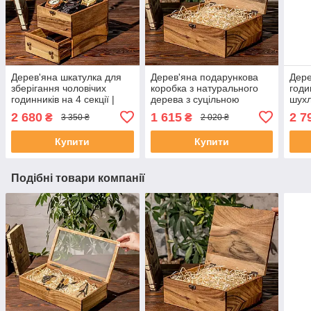
Дерев'яна шкатулка для
Дерев'яна подарункова
Дере
зберігання чоловічих
коробка з натурального
годи
годинників на 4 секції |
дерева з суцільною
шухл
Подарунок на ювілей
кришкою | M - 208x180x77
горі
2 680
1 615
2 7
₴
₴
3 350 ₴
2 020 ₴
чоловіку шефу сину
мм
комп
Купити
Купити
Подібні товари компанії