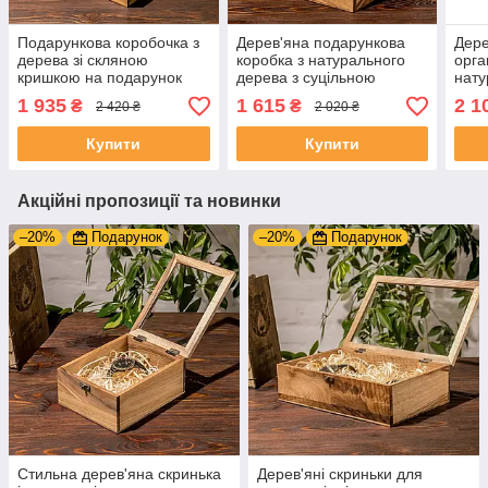
Подарункова коробочка з
Дерев'яна подарункова
Дере
дерева зі скляною
коробка з натурального
орга
кришкою на подарунок
дерева з суцільною
нату
дівчині | XL – 342x180x82
кришкою | M - 208x180x77
суці
1 935
1 615
2 1
₴
₴
2 420 ₴
2 020 ₴
мм
мм
342
Купити
Купити
Акційні пропозиції та новинки
–20%
Подарунок
–20%
Подарунок
Стильна дерев'яна скринька
Дерев'яні скриньки для