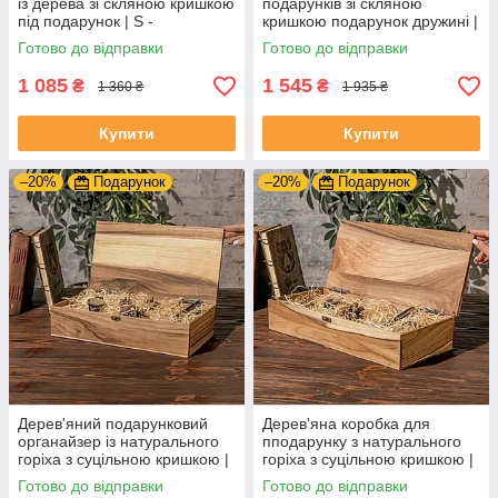
із дерева зі скляною кришкою
подарунків зі скляною
під подарунок | S -
кришкою подарунок дружині |
180x141x82 мм;
L – 275x180x82 мм
Готово до відправки
Готово до відправки
1 085
1 545
₴
₴
1 360 ₴
1 935 ₴
Купити
Купити
–20%
Подарунок
–20%
Подарунок
Дерев'яний подарунковий
Дерев'яна коробка для
органайзер із натурального
пподарунку з натурального
горіха з суцільною кришкою |
горіха з суцільною кришкою |
XL - 342x180x77 мм
XXL - 409x180x77 мм
Готово до відправки
Готово до відправки