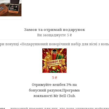
Замов та отримай подарунок
Ви заощаджуєте 5 ₴
и покупці «Подарунковий новорічний набір для віскі з коль
5 ₴
Отримуйте кешбек 3% на
бонусний рахунок.Програма
лояльності Mr Bell Club.
ням
— виразний презент для тих, хто хоче здивувати найул