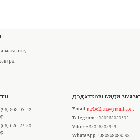
И
ри магазину
товари
mrbell.ua@gmail.com
 (96) 808-95-92
ер
+380968089592
 (66) 026-27-80
+380968089592
ер
+380968089592