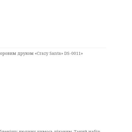
оровим друком «Crazy Santa» DS-0011»
юбленішу людину чимось цікавим. Такий набір