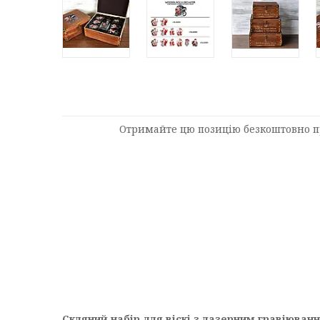
Отримайте цю позицію безкоштовно пр
Скляний набір для віскі з лазерним гравіюван