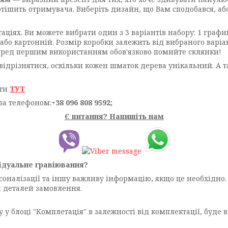
тішить отримувача. Виберіть дизайн, що Вам сподобався, або
аціях. Ви можете вибрати один з 3 варіантів набору: 1 графи
 або картонній. Розмір коробки залежить від вибраного варі
еред першим використанням обов'язково помийте склянки!
відрізнятися, оскільки кожен шматок дерева унікальний. А 
ути
ТУТ
за телефоном:
+38 096 808 9592;
Є питання? Напишіть нам
ідуальне гравіювання?
рсоналізації та іншу важливу інформацію, якщо це необхідн
я деталей замовлення.
 у блоці "Комплетація" в залежності від комплектації, буде 