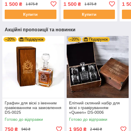
Подарунок чоловікові
Подарунок чоловікові
розв
1 500
1 500
1 5
₴
₴
1 875 ₴
1 875 ₴
шефу DS-0029
шефу DS-0009
пода
Купити
Купити
Акційні пропозиції та новинки
–20%
Подарунок
–20%
Подарунок
Графин для віскі з іменним
Елітний скляний набір для
гравіюванням на замовлення
віскі з гравіруванням
DS-0025
«Queen» DS-0006
Готово до відправки
Готово до відправки
750
1 950
₴
₴
940 ₴
2 440 ₴