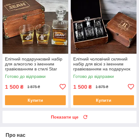
Елітний подарунковий набір
Елітний чоловічий скляний
для алкоголю з іменним
набір для віскі з іменним
гравіюванням в стилі Star
гравіюванням на подарунок
Wars, корпоративний
шефу DS-0017
Готово до відправки
Готово до відправки
подарунок DS-0004
1 500
1 500
₴
₴
1 875 ₴
1 875 ₴
Купити
Купити
Показати ще
Про нас