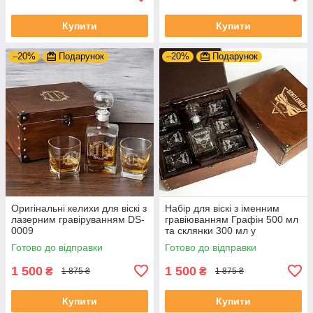
Купити
Купити
–20%
Подарунок
–20%
Подарунок
Оригінальні келихи для віскі з
Набір для віскі з іменним
лазерним гравіруванням DS-
гравіюванням Графін 500 мл
0009
та склянки 300 мл у
подарунок коханому
Готово до відправки
Готово до відправки
чоловікові DS-0020
1 500
1 500
₴
₴
1 875 ₴
1 875 ₴
Купити
Купити