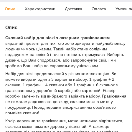
Опис
Характеристики
Доставка
Оплата
Умови п
Опис
Скляний набір для віскі з лазерним гравіюванням
—
виразний презент для тих, хто хоче здивувати найулюбленішу
людину чимось цікавим. Такий набір стане солідним
подарунком на ювілей і точно потішить отримувача. Виберіть
дизайн, що Вам сподобався, або запропонуйте свій, і ми
зробимо Ваш набір по справжньому унікальним.
Набір для віскі представлений у різних комплектаціях. Ви
можете вибрати один з 3 варіантів набору: 1 графин + 2
склянки, 1 графин + 4 склянки або 1 графин + 6 склянок з
гравіюванням у дерев'яній коробці або картонній. Розмір
коробки залежить від вибраного варіанта набору. Гравіювання
не вимагає додаткового догляду, склянки можна мити у
посудомийці. Перед першим використанням обов'язково
помийте склянки!
Колір деревини та гравіювання, може незначно відрізнятися,
оскільки кожен шматок дерева унікальний. А також це
залежить від налаштувань вашого монітора чи смартфона.