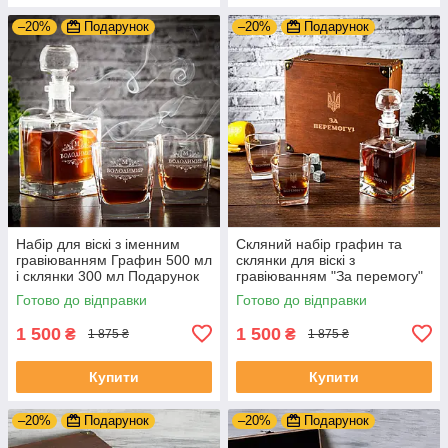
–20%
Подарунок
–20%
Подарунок
Набір для віскі з іменним
Скляний набір графин та
гравіюванням Графин 500 мл
склянки для віскі з
і склянки 300 мл Подарунок
гравіюванням "За перемогу"
чоловікові шефу DS-0008
на подарунок чоловікам
Готово до відправки
Готово до відправки
1 500
1 500
₴
₴
1 875 ₴
1 875 ₴
Купити
Купити
–20%
Подарунок
–20%
Подарунок