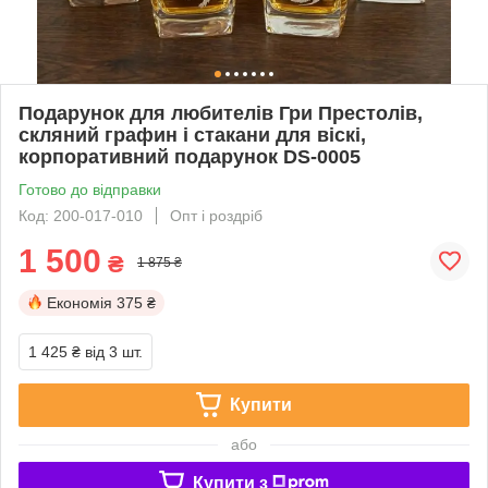
Подарунок для любителів Гри Престолів,
скляний графин і стакани для віскі,
корпоративний подарунок DS-0005
Готово до відправки
Код: 200-017-010
Опт і роздріб
1 500
₴
1 875 ₴
Економія
375 ₴
1 425 ₴
від 3 шт.
Купити
або
Купити з