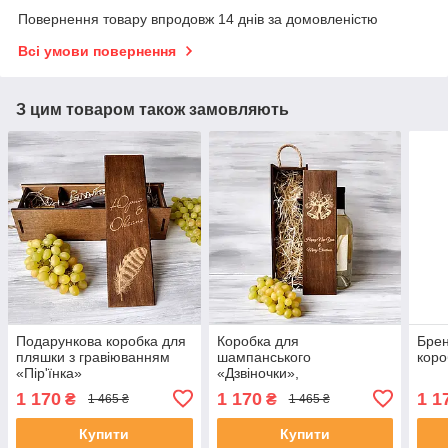
Повернення товару впродовж 14 днів за домовленістю
Всі умови повернення
З цим товаром також замовляють
Подарункова коробка для
Коробка для
Брен
пляшки з гравіюванням
шампанського
коро
«Пір'їнка»
«Дзвіночки»,
корпоративний подарунок
1 170
1 170
1 1
₴
₴
1 465 ₴
1 465 ₴
Купити
Купити