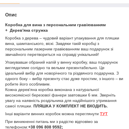
Опис
Коробка для вина з персональним гравіюванням
+ Дерев'яна стружка
Коробка з дерева – чудовий варіант упакування для пляшки
вина, шампанського, віскі. Завдяки такій коробці з
персональним лазерним гравіюванням ваш подарунок зі
звичайного перетвориться на справді унікальний!
Упакувавши обраний напій у винну коробку, ваш подарунок
виглядатиме солідно та вельми презентабельно. Це
ідеальний вибір для новорічного та різдвяного подарунка. З
одного боку – вибір презенту стає дуже простим, з іншого – ви
робите його особливим.
Кожна дерев'яна коробка виконана з натуральної
високоякісної березової фанери завтовшки 6 мм. Зверніть
увагу на наявність роздільника для надійнішого утримання
самої пляшки.
ПЛЯШКА У КОМПЛЕКТ НЕ ВХОДИТЬ.
Інші варіанти винних коробок можна переглянути
ТУТ
При виникненні питань ми з радістю відповімо за
телефоном:
+38 096 808 9592;