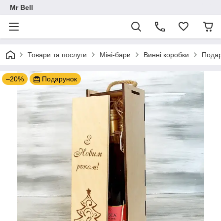
Mr Bell
Товари та послуги
Міні-бари
Винні коробки
Подар
–20%
Подарунок