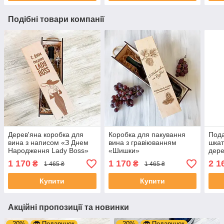
Подібні товари компанії
Дерев'яна коробка для
Коробка для пакування
Пода
вина з написом «З Днем
вина з гравіюванням
шкат
Народження Lady Boss»
«Шишки»
дере
криш
1 170
1 170
2 1
₴
₴
1 465 ₴
1 465 ₴
друж
409
Купити
Купити
Акційні пропозиції та новинки
–20%
Подарунок
–20%
Подарунок