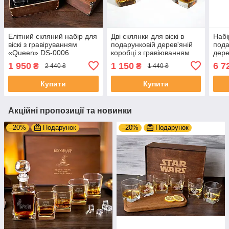
Елітний скляний набір для
Дві склянки для віскі в
Набі
віскі з гравіруванням
подарунковій дерев'яній
пода
«Queen» DS-0006
коробці з гравіюванням
дере
WG-0010
чоло
1 950
1 150
6 7
₴
₴
2 440 ₴
1 440 ₴
Купити
Купити
Акційні пропозиції та новинки
–20%
Подарунок
–20%
Подарунок