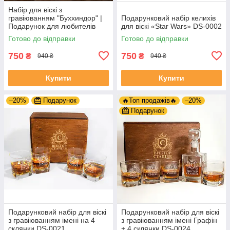
Набір для віскі з
гравіюванням "Буххиндор" |
Подарунковий набір келихів
Подарунок для любителів
для віскі «Star Wars» DS-0002
Harry Potter
Готово до відправки
Готово до відправки
750
750
₴
₴
940 ₴
940 ₴
Купити
Купити
–20%
Подарунок
🔥Топ продажів🔥
–20%
Подарунок
Подарунковий набір для віскі
Подарунковий набір для віскі
з гравіюванням імені на 4
з гравіюванням імені Графін
склянки DS-0021
+ 4 склянки DS-0024