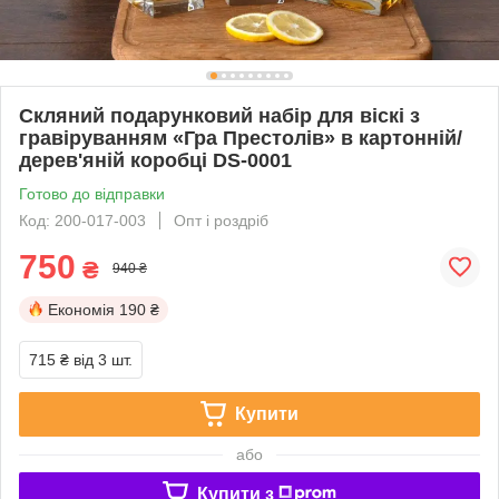
Скляний подарунковий набір для віскі з
гравіруванням «Гра Престолів» в картонній/
дерев'яній коробці DS-0001
Готово до відправки
Код: 200-017-003
Опт і роздріб
750
₴
940 ₴
Економія
190 ₴
715 ₴
від 3 шт.
Купити
або
Купити з