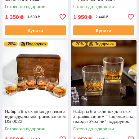
Готово до відправки
Готово до відправки
1 350
1 950
₴
₴
1 690 ₴
2 440 ₴
Купити
Купити
–20%
Подарунок
–20%
Подарунок
Набір з 6-х склянок для віскі з
Набір із 6-х склянок для віскі
індивідуальним гравіюванням
з гравіюванням "Національна
DS-0022
гвардія України" подарунок
нацгвардійцю
Готово до відправки
Готово до відправки