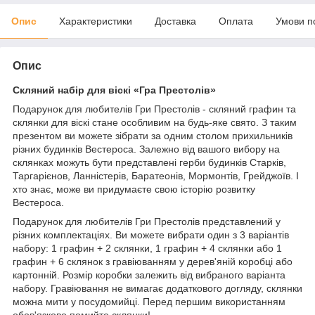
Опис
Характеристики
Доставка
Оплата
Умови п
Опис
Скляний набір для віскі «Гра Престолів»
Подарунок для любителів Гри Престолів - скляний графин та
склянки для віскі стане особливим на будь-яке свято. З таким
презентом ви можете зібрати за одним столом прихильників
різних будинків Вестероса. Залежно від вашого вибору на
склянках можуть бути представлені герби будинків Старків,
Таргарієнов, Ланністерів, Баратеонів, Мормонтів, Грейджоїв. І
хто знає, може ви придумаєте свою історію розвитку
Вестероса.
Подарунок для любителів Гри Престолів представлений у
різних комплектаціях. Ви можете вибрати один з 3 варіантів
набору: 1 графин + 2 склянки, 1 графин + 4 склянки або 1
графин + 6 склянок з гравіюванням у дерев'яній коробці або
картонній. Розмір коробки залежить від вибраного варіанта
набору. Гравіювання не вимагає додаткового догляду, склянки
можна мити у посудомийці. Перед першим використанням
обов'язково помийте склянки!