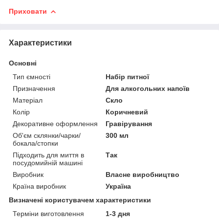
Приховати
Характеристики
Основні
Тип ємності
Набір питної
Призначення
Для алкогольних напоїв
Матеріал
Скло
Колір
Коричневий
Декоративне оформлення
Гравірування
Об'єм склянки/чарки/
300 мл
бокала/стопки
Підходить для миття в
Так
посудомийній машині
Виробник
Власне виробництво
Країна виробник
Україна
Визначені користувачем характеристики
Терміни виготовлення
1-3 дня