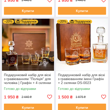
1 950
1 950
₴
₴
2 440 ₴
2 440 ₴
Купити
Купити
–20%
Подарунок
–20%
Подарунок
Подарунковий набір для віскі
Подарунковий набір для віскі
з гравіюванням "Поліція" для
з гравіюванням імені Графін
чоловіка | Графін + 4 склянки
+ 2 склянки DS-0023
Готово до відправки
Готово до відправки
1 950
1 500
₴
₴
2 440 ₴
1 875 ₴
Купити
Купити