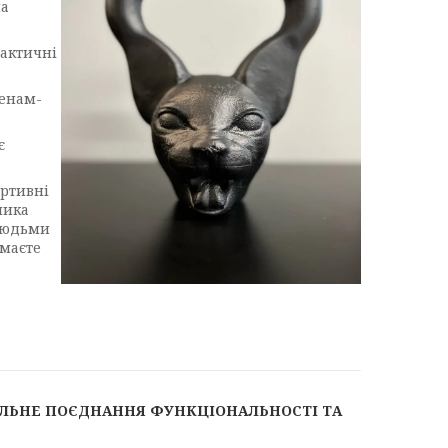
на
рактичні
менам-
є
ортивні
ника
 людьми
 маєте
ДЕАЛЬНЕ ПОЄДНАННЯ ФУНКЦІОНАЛЬНОСТІ ТА