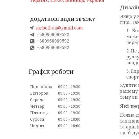
Україна, 21000, Вінниця, Україна
Дизайн
Якщо у 
гирі. Т
mrbell.ua@gmail.com
Він
+380968089592
может
+380968089592
пере
+380968089592
Це 
ручку
вподо
Графік роботи
Гир
спорт
Купити 
Понеділок
09:00
19:30
вашому 
Вівторок
09:00
19:30
тому ви
Середа
09:00
19:30
Які п
Четвер
09:00
19:30
Пʼятниця
09:00
19:30
Кожна д
Субота
09:00
18:00
таланов
Неділя
09:00
18:00
та ориг
ще й ду