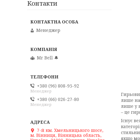
Контакти
Менеджер
Mr Bell 🔔
+380 (96) 808-95-92
Менеджер
Гирьови
+380 (66) 026-27-80
лише на
Менеджер
лише у 
– це гир
Існує ве
категор
7-й км. Хмельницького шосе,
стильни
м. Вінниця, Вінницька область,
якщо мо