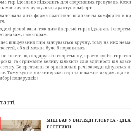
ма гир ідеально підходить для спортивних тренувань. Кож
ь має зручну ручку, яка гарантує комфорт.
лансована лита форма позитивно впливає на комфортні й п
тя.
оделі різної ваги, тож дизайнерські гирі підходять і спортс
сіоналам, і аматорам.
цес шліфування гирі відбувається вручну, тому на них нема
костей, об які можна було б поранитись.
 не знаєте, що подарувати спортсмену, просто купіть гирі сп
ські, та отримайте велику кількість слів вдячності від влас
резенту. Бо креативні та оригінальні речі завжди цінуються
ше. Тому купіть дизайнерські гирі та покажіть людям, що ви
виборі подарунків!
статті
МІНІ БАР У ВИГЛЯДІ ГЛОБУСА - І
ЕСТЕТИКИ