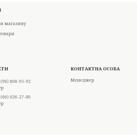
И
ри магазину
товари
Менеджер
 (96) 808-95-92
ер
 (66) 026-27-80
ер