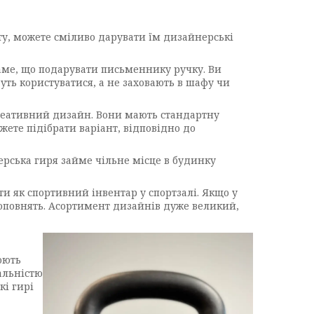
рту, можете сміливо дарувати їм дизайнерські
аме, що подарувати письменнику ручку. Ви
ть користуватися, а не заховають в шафу чи
реативний дизайн. Вони мають стандартну
жете підібрати варіант, відповідно до
ерська гиря займе чільне місце в будинку
и як спортивний інвентар у спортзалі. Якщо у
доповнять. Асортимент дизайнів дуже великий,
юють
альністю
кі гирі