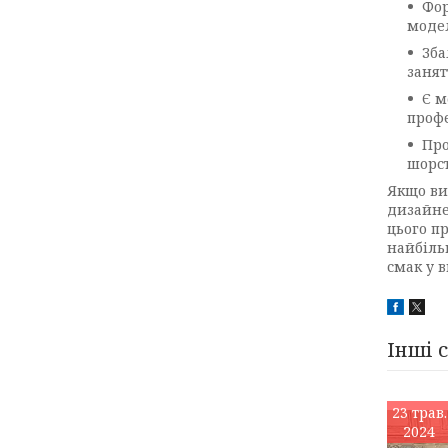
Фор
модел
Зба
занят
Є м
профе
Про
шорст
Якщо ви
дизайнер
цього п
найбіль
смак у 
Інші 
23 трав.
2024