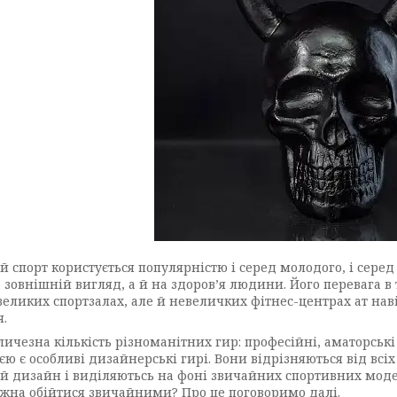
й спорт користується популярністю і серед молодого, і серед
 зовнішній вигляд, а й на здоров’я людини. Його перевага в
великих спортзалах, але й невеличких фітнес-центрах ат нав
я.
личезна кількість різноманітних гир: професійні, аматорські
ією є особливі дизайнерські гирі. Вони відрізняються від вс
й дизайн і виділяютьсь на фоні звичайних спортивних модел
жна обійтися звичайними? Про це поговоримо далі.