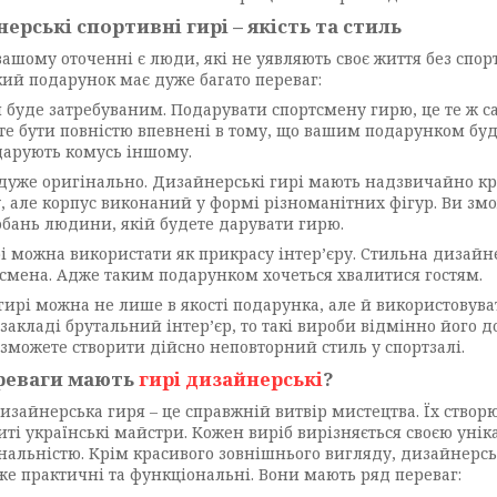
ерські спортивні гирі – якість та стиль
вашому оточенні є люди, які не уявляють своє життя без спо
акий подарунок має дуже багато переваг:
 буде затребуваним. Подарувати спортсмену гирю, це те ж с
е бути повністю впевнені в тому, що вашим подарунком буду
дарують комусь іншому.
дуже оригінально. Дизайнерські гирі мають надзвичайно к
, але корпус виконаний у формі різноманітних фігур. Ви змо
бань людини, якій будете дарувати гирю.
і можна використати як прикрасу інтер’єру. Стильна дизайн
смена. Адже таким подарунком хочеться хвалитися гостям.
гирі можна не лише в якості подарунка, але й використовуват
закладі брутальний інтер’єр, то такі вироби відмінно його 
 зможете створити дійсно неповторний стиль у спортзалі.
ереваги мають
гирі дизайнерські
?
изайнерська гиря – це справжній витвір мистецтва. Їх створ
иті українські майстри. Кожен виріб вирізняється своєю унік
інальністю. Крім красивого зовнішнього вигляду, дизайнерсь
же практичні та функціональні. Вони мають ряд переваг: